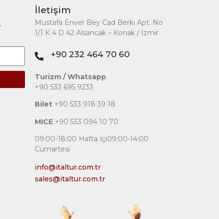
İletişim
Mustafa Enver Bey Cad Berki Apt. No
,
1/1 K 4 D 42 Alsancak – Konak / İzmir
+90 232 464 70 60
Turizm / Whatsapp
+90 533 695 9233
Bilet
+90 533 918 39 18
MICE
+90 533 094 10 70
09:00-18:00 Hafta İçi09:00-14:00
Cumartesi
info@italtur.com.tr
sales@italtur.com.tr