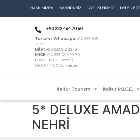
HAKKIMIZDA
BASINDA BIZ
ÜYELIKLERIMIZ
NEDEN BIZ
+90 232 464 70 60
Turizm / Whatsapp
+90 533 695
9233
Bilet
+90 533 918 39 18
MICE
+90 533 094 10 70
09:00-18:00 Hafta İçi
09:00-14:00 Cumartesi
İtaltur Tourism
İtaltur M.I.C.E.
5* DELUXE AMAD
NEHRİ