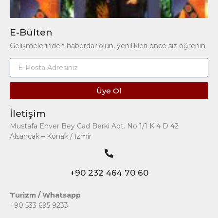
E-Bülten
Gelişmelerinden haberdar olun, yenilikleri önce siz öğrenin.
Üye Ol
İletişim
Mustafa Enver Bey Cad Berki Apt. No 1/1 K 4 D 42
Alsancak – Konak / İzmir
+90 232 464 70 60
Turizm / Whatsapp
+90 533 695 9233