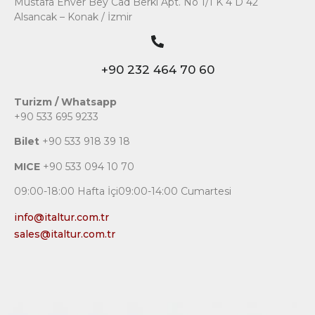
Mustafa Enver Bey Cad Berki Apt. No 1/1 K 4 D 42
Alsancak – Konak / İzmir
+90 232 464 70 60
Turizm / Whatsapp
+90 533 695 9233
Bilet
+90 533 918 39 18
MICE
+90 533 094 10 70
09:00-18:00 Hafta İçi09:00-14:00 Cumartesi
info@italtur.com.tr
sales@italtur.com.tr