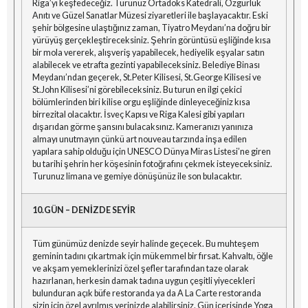
Riga’yı keşfedeceğiz. Turunuz Ortadoks Katedrali, Özgürlük
Anıtı ve Güzel Sanatlar Müzesi ziyaretleri ile başlayacaktır. Eski
şehir bölgesine ulaştığınız zaman, Tiyatro Meydanı’na doğru bir
yürüyüş gerçekleştireceksiniz. Şehrin görüntüsü eşliğinde kısa
bir mola vererek, alışveriş yapabilecek, hediyelik eşyalar satın
alabilecek ve etrafta gezinti yapabileceksiniz. Belediye Binası
Meydanı’ndan geçerek, St.Peter Kilisesi, St.George Kilisesi ve
St.John Kilisesi’ni görebileceksiniz. Bu turun en ilgi çekici
bölümlerinden biri kilise orgu eşliğinde dinleyeceğiniz kısa
birrezital olacaktır. İsveç Kapısı ve Riga Kalesi gibi yapıları
dışarıdan görme şansını bulacaksınız. Kameranızı yanınıza
almayı unutmayın çünkü art nouveau tarzında inşa edilen
yapılara sahip olduğu için UNESCO Dünya Miras Listesi’ne giren
bu tarihi şehrin her köşesinin fotoğrafını çekmek isteyeceksiniz.
Turunuz limana ve gemiye dönüşünüz ile son bulacaktır.
10.GÜN – DENİZDE SEYİR
Tüm günümüz denizde seyir halinde geçecek. Bu muhteşem
geminin tadını çıkartmak için mükemmel bir fırsat. Kahvaltı, öğle
ve akşam yemeklerinizi özel şefler tarafından taze olarak
hazırlanan, herkesin damak tadına uygun çeşitli yiyecekleri
bulunduran açık büfe restoranda ya da A La Carte restoranda
sizin için özel ayrılmış yerinizde alabilirsiniz. Gün içerisinde Yoga