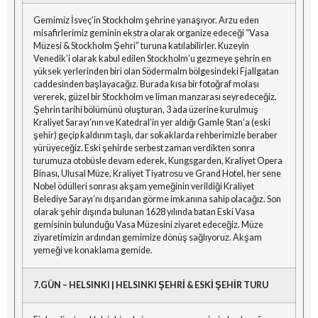
Gemimiz İsveç’in Stockholm şehrine yanaşıyor. Arzu eden
misafirlerimiz geminin ekstra olarak organize edeceği “Vasa
Müzesi & Stockholm Şehri” turuna katılabilirler. Kuzeyin
Venedik’i olarak kabul edilen Stockholm’u gezmeye şehrin en
yüksek yerlerinden biri olan Södermalm bölgesindeki Fjallgatan
caddesinden başlayacağız. Burada kısa bir fotoğraf molası
vererek, güzel bir Stockholm ve liman manzarası seyredeceğiz.
Şehrin tarihi bölümünü oluşturan, 3 ada üzerine kurulmuş
Kraliyet Sarayı’nın ve Katedral’in yer aldığı Gamle Stan’a (eski
şehir) geçip kaldırım taşlı, dar sokaklarda rehberimizle beraber
yürüyeceğiz. Eski şehirde serbest zaman verdikten sonra
turumuza otobüsle devam ederek, Kungsgarden, Kraliyet Opera
Binası, Ulusal Müze, Kraliyet Tiyatrosu ve Grand Hotel, her sene
Nobel ödülleri sonrası akşam yemeğinin verildiği Kraliyet
Belediye Sarayı’nı dışarıdan görme imkanına sahip olacağız. Son
olarak şehir dışında bulunan 1628 yılında batan Eski Vasa
gemisinin bulunduğu Vasa Müzesini ziyaret edeceğiz. Müze
ziyaretimizin ardından gemimize dönüş sağlıyoruz. Akşam
yemeği ve konaklama gemide.
7.GÜN – HELSINKI | HELSINKI ŞEHRİ & ESKİ ŞEHİR TURU