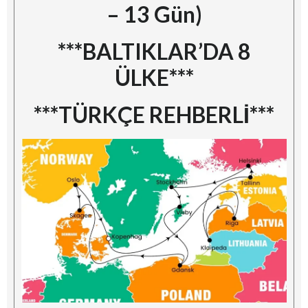
– 13 Gün)
***BALTIKLAR’DA 8
ÜLKE***
***TÜRKÇE REHBERLİ***