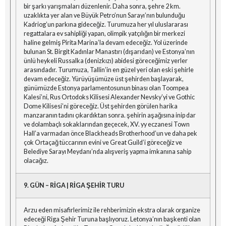
bir şarkı yarışmaları düzenlenir. Daha sonra, şehre 2 km.
uzaklıkta yer alan ve Büyük Petro’nun Sarayı’nın bulunduğu
Kadriog’un parkına gideceğiz. Turumuza her yıl uluslararası
regattalara ev sahipliği yapan, olimpik yatçılığın bir merkezi
haline gelmiş Pirita Marina’la devam edeceğiz. Yol üzerinde
bulunan St. Birgit Kadınlar Manastırı (dışarıdan) ve Estonya’nın
ünlü heykeli Russalka (denizkızı) abidesi göreceğimiz yerler
arasındadır. Turumuza, Tallin’in en güzel yeri olan eski şehirle
devam edeceğiz. Yürüyüşümüze üst şehirden başlayarak,
günümüzde Estonya parlamentosunun binası olan Toompea
Kalesi’ni, Rus Ortodoks Kilisesi Alexander Nevsky’yi ve Gothic
Dome Kilisesi’ni göreceğiz. Üst şehirden görülen harika
manzaranın tadını çıkardıktan sonra. şehirin aşağısına inip dar
ve dolambaçlı sokaklarından geçecek, XV. yy eczanesi Town
Hall’a varmadan önce Blackheads Brotherhood’un ve daha pek
çok Ortaçağ tüccarının evini ve Great Guild’i göreceğiz ve
Belediye Sarayı Meydanı’nda alışveriş yapma imkanına sahip
olacağız.
9. GÜN – RİGA | RİGA ŞEHİR TURU
Arzu eden misafirlerimiz ile rehberimizin ekstra olarak organize
edeceği Riga Şehir Turuna başlıyoruz. Letonya’nın başkenti olan