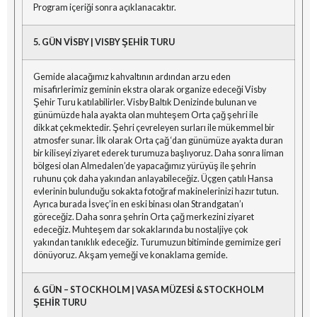
Program içeriği sonra açıklanacaktır.
5. GÜN VİSBY | VISBY ŞEHİR TURU
Gemide alacağımız kahvaltının ardından arzu eden
misafirlerimiz geminin ekstra olarak organize edeceği Visby
Şehir Turu katılabilirler. Visby Baltık Denizinde bulunan ve
günümüzde hala ayakta olan muhteşem Orta çağ şehri ile
dikkat çekmektedir. Şehri çevreleyen surları ile mükemmel bir
atmosfer sunar. İlk olarak Orta çağ ‘dan günümüze ayakta duran
bir kiliseyi ziyaret ederek turumuza başlıyoruz. Daha sonra liman
bölgesi olan Almedalen’de yapacağımız yürüyüş ile şehrin
ruhunu çok daha yakından anlayabileceğiz. Üçgen çatılı Hansa
evlerinin bulunduğu sokakta fotoğraf makinelerinizi hazır tutun.
Ayrıca burada İsveç’in en eski binası olan Strandgatan’ı
göreceğiz. Daha sonra şehrin Orta çağ merkezini ziyaret
edeceğiz. Muhteşem dar sokaklarında bu nostaljiye çok
yakından tanıklık edeceğiz. Turumuzun bitiminde gemimize geri
dönüyoruz. Akşam yemeği ve konaklama gemide.
6. GÜN – STOCKHOLM | VASA MÜZESİ & STOCKHOLM
ŞEHİR TURU