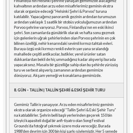
Finlandiya’nın Helsinki şehrine yanaşan gemimizde alacağımız
kahvaltının ardından arzu eden misafirlerimiz geminin ekstra
olarak organize edeceği “Helsinki Şehri & Porvoo” turuna
katılabilir. Yapacağımız panoramik gezinin ardından turumuzun
ardından yaklaşık 1 saatlik bir otobüs yolculuğumuzun ardından
Porvoo şehrine varıyoruz. Porvoo, Finlandiya’nın en eski ikinci
şehri. Son zamanlarda günübirlik olarak ve hafta sonu gezmek
için gelenlerin uğrak şehirlerinden olan Porvoo şehrinin en çok
bilinen özelliği, nehir kenarındaki sevimli kırmızı tahtalı evleri.
Buraya özgü eski kırmızı renkli evlerin yan yana sıralandığı
mahallede çeşitli antikacılar, butikler, yerel ürünler satan
dükkanlardan bekli de hiç ummadığınız kadar alışverişi burada
yapacaksınız. Masalsı bir güzelliğe sahip olan bu şehirde yürüyüş
turu ve serbest alışveriş zamanının ardından gemimize
dönüyoruz. Akşam yemeği ve konaklama gemimizde.
8. GÜN – TALLİN | TALLİN ŞEHRİ & ESKİ ŞEHİR TURU
Gemimiz Tallin’e yanaşıyor. Arzu eden misafirlerimiz geminin
ekstra olarak organize edeceği “Tallin Şehri & Eski Şehir Turu”
na katılabilirler. Şehrin belli başlı yerlerinden geçerek 150 bin
izleyici kapasiteli doğal bir anfi-tiyatro olan Song Festival
Grounds’da fotoğraf çekmek üzere mola vereceğiz. Burada
1988’den devrim için 300 bin kişi şarkı söylemiştir. Her 5 senede