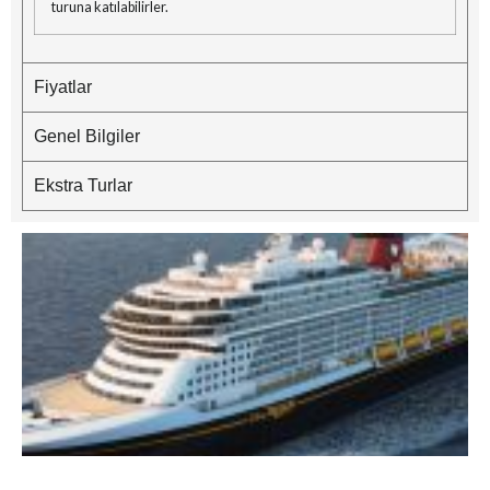
turuna katılabilirler.
Fiyatlar
Genel Bilgiler
Ekstra Turlar
5
D
D
i
B
A
&
İ
G
T