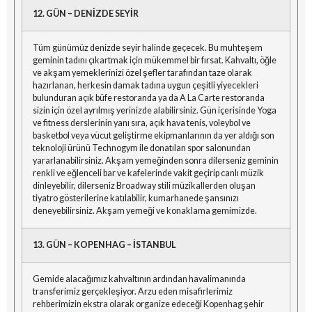
12. GÜN – DENİZDE SEYİR
Tüm günümüz denizde seyir halinde geçecek. Bu muhteşem
geminin tadını çıkartmak için mükemmel bir fırsat. Kahvaltı, öğle
ve akşam yemeklerinizi özel şefler tarafından taze olarak
hazırlanan, herkesin damak tadına uygun çeşitli yiyecekleri
bulunduran açık büfe restoranda ya da A La Carte restoranda
sizin için özel ayrılmış yerinizde alabilirsiniz. Gün içerisinde Yoga
ve fitness derslerinin yanı sıra, açık hava tenis, voleybol ve
basketbol veya vücut geliştirme ekipmanlarının da yer aldığı son
teknoloji ürünü Technogym ile donatılan spor salonundan
yararlanabilirsiniz. Akşam yemeğinden sonra dilerseniz geminin
renkli ve eğlenceli bar ve kafelerinde vakit geçirip canlı müzik
dinleyebilir, dilerseniz Broadway stili müzikallerden oluşan
tiyatro gösterilerine katılabilir, kumarhanede şansınızı
deneyebilirsiniz. Akşam yemeği ve konaklama gemimizde.
13. GÜN – KOPENHAG – İSTANBUL
Gemide alacağımız kahvaltının ardından havalimanında
transferimiz gerçekleşiyor. Arzu eden misafirlerimiz
rehberimizin ekstra olarak organize edeceği Kopenhag şehir