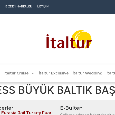
?
BIZDEN HABERLER
İLETIŞIM
Italtur Cruise
İtaltur Exclusive
İtaltur Wedding
İtal
ESS BÜYÜK BALTIK BA
erler
E-Bülten
Eurasia Rail Turkey Fuarı