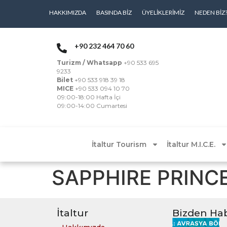
HAKKIMIZDA
BASINDA BIZ
ÜYELIKLERIMIZ
NEDEN BIZ
+90 232 464 70 60
Turizm / Whatsapp
+90 533 695
9233
Bilet
+90 533 918 39 18
MICE
+90 533 094 10 70
09:00-18:00 Hafta İçi
09:00-14:00 Cumartesi
İtaltur Tourism
İtaltur M.I.C.E.
SAPPHIRE PRINC
İtaltur
Bizden Hab