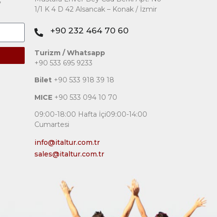
,
1/1 K 4 D 42 Alsancak – Konak / İzmir
+90 232 464 70 60
Turizm / Whatsapp
+90 533 695 9233
Bilet
+90 533 918 39 18
MICE
+90 533 094 10 70
09:00-18:00 Hafta İçi09:00-14:00
Cumartesi
info@italtur.com.tr
sales@italtur.com.tr