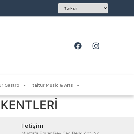
tur Gastro
Italtur Music & Arts
ŞKENTLERİ
İletişim
Mustafa Enver Bey Cad Berki Apt. No