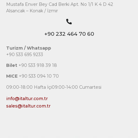
Mustafa Enver Bey Cad Berki Apt. No 1/1 K 4 D 42
Alsancak – Konak / İzmir
+90 232 464 70 60
Turizm / Whatsapp
+90 533 695 9233
Bilet
+90 533 918 39 18
MICE
+90 533 094 10 70
09:00-18:00 Hafta İçi09:00-14:00 Cumartesi
info@italtur.com.tr
sales@italtur.com.tr