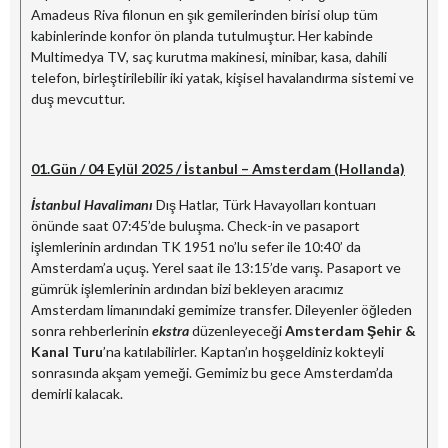
Amadeus Riva filonun en şık gemilerinden birisi olup tüm
kabinlerinde konfor ön planda tutulmuştur. Her kabinde
Multimedya TV, saç kurutma makinesi, minibar, kasa, dahili
telefon, birleştirilebilir iki yatak, kişisel havalandırma sistemi ve
duş mevcuttur.
01.Gün / 04 Eylül 2025 / İstanbul – Amsterdam (Hollanda)
İstanbul Havalimanı
Dış Hatlar, Türk Havayolları kontuarı
önünde saat 07:45’de buluşma. Check-in ve pasaport
işlemlerinin ardından TK 1951 no’lu sefer ile 10:40’ da
Amsterdam’a uçuş. Yerel saat ile 13:15’de varış. Pasaport ve
gümrük işlemlerinin ardından bizi bekleyen aracımız
Amsterdam limanındaki gemimize transfer. Dileyenler öğleden
sonra rehberlerinin
ekstra
düzenleyeceği
Amsterdam Şehir &
Kanal Turu
’na katılabilirler. Kaptan’ın hoşgeldiniz kokteyli
sonrasında akşam yemeği. Gemimiz bu gece Amsterdam’da
demirli kalacak.