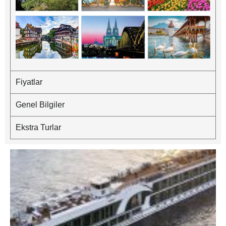
Fiyatlar
Genel Bilgiler
Ekstra Turlar
5
A
A
‘
R
K
A
I
F
0
2