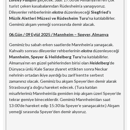
turist çeken kasabalarından Rüdesheim’a yanaşıyoruz.
Dileyenler rehberlerinin
ekstra
düzenleyeceği
Siegfried’s
Müzik Aletleri Müzesi ve Rüdesheim Turu’
na katılabilirler.
Gemimiz akşam yemeği sonrasında demir alacak.
06.Gün / 09 Eylül 2025 / Mannheim – Speyer, Almanya
Gemimiz bu sabah erken saatlerde Mannheim’a yanaşacak.
Kahvaltı sonrası dileyenler rehberlerinin
ekstra
düzenleyeceği
Mannheim, Speyer & Heildelberg Turu’
na katılabilirler.
Almanya’nın en güzel şehirlerinden birisi olan
Heidelberg
’de
Dünyaca ünlü Kale Sarayı ziyaret ettikten sonra Neckar
nehrinin ortadan ikiye ayırdığı bu zarif kentte serbest
zamanınız olacak. Gemimiz bu akşam Speyer’den demir alarak
Strasbourg’a doğru hareket edecek. (Tura katılan
misafirlerimiz Mannheim’da gemiden inip akşam üzeri Speyer’de
tekrar gemiye bineceklerdir. Gemimiz Mannheim’dan saat
13:00’de hareket edip 15:30’da Speyer’e yanaşacaktır.) Akşam
yemeği sırasında Speyer’den demir alıyoruz.