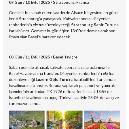
07.Gün / 10 Eylül 2025 / Strasbourg, Fransa
Gemimiz bu sabah erken saatlerde Alsace bölgesinin en güzel
kenti Strasbourg’a yanaşacak. Kahvaltı sonrası dileyenler
rehberlerinin
ekstra
düzenleyeceği
Strasbourg Şehir Turu’
na
katılabilirler. Gemimiz bugün öğlen 13:00’de demir alarak son
limanı olan Basel’e hareket edecek.
08.Gün / 11 Eylül 2025 / Basel, İsviçre
Sabah gemide alınacak kahvaltı sonrası özel araçlarımız ile
Basel Havalimanına transfer. Dileyenler rehberlerinin
ekstra
düzenleyeceği
Luzern Gölü Turu’
na katılabilirler. Tur sonrası
havalimanına transfer. Burada yapılacak pasaport ve gümrük
işlemlerinin ardından TK 1926 no’lu sefer ile saat 18:55’de
İstanbul Havalimanına uçuş. Türkiye saatiyle 23:05 ’de varış ve
turumuzun sonu…