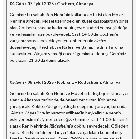
04.Gün / 07 Eylül 2025 / Cochem, Almanya
Gemimiz bu sabah Ren Nehrinin kollarından birisi olan Mosel
Nehrine girecek. Mosel üzerindeki en güzel kasabalardan birisi
olan Cochem’e varana kadar nehir çevresindeki yemyeşil doğa
ve yerleşimler size büyüleyecek. Saat 14:00’de Cochem’e
varışımız sonrasında dileyenler rehberlerinin
ekstra
düzenleyeceği R
eichsburg Kalesi ve Şarap Tadım Turu
’na
katılabilirler. Akşam yemeği öncesi gemimize dönüş. Gemimiz
bu akşam 21:30’da demir alacak.
05.Gün / 08 Eylül 2025 / Koblenz – Rüdesheim, Almanya
Gemimiz bu sabah Ren Nehri ve Mosel’in birleştiği noktada yer
alan ve Almanya tarihinde de önemli ter tutan Koblenz’e
yanaşacak. Koblenz’de gerçekleştireceğimiz yürüyüş turunda
‘’Alman Köşesi’’ ve İmparator Wilhem’in heykelini ve şehrin
eski yerleşimini ziyaret edeceğiz. Gemimiz saat 11:00’de demir
alarak Ren Nehrinde
Rüdesheim
’a doğru seyredecek. Öğleden
sonra Ren Nehrinin en dar yeri olan ve şarkılara konu olmuş
Loreley Pasajını
geçecek. Saat 17:00’de Almanya’nın en çok