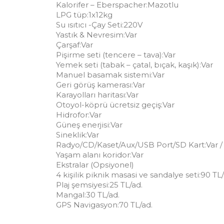
Kalorifer – Eberspacher:Mazotlu
LPG tüp:1x12kg
Su ısıtıcı -Çay Seti:220V
Yastık & Nevresim:Var
Çarşaf:Var
Pişirme seti (tencere – tava):Var
Yemek seti (tabak – çatal, bıçak, kaşık):Var
Manuel basamak sistemi:Var
Geri görüş kamerası:Var
Karayolları haritası:Var
Otoyol-köprü ücretsiz geçiş:Var
Hidrofor:Var
Güneş enerjisi:Var
Sineklik:Var
Radyo/CD/Kaset/Aux/USB Port/SD Kart:Var / Var
Yaşam alanı koridor:Var
Ekstralar (Opsiyonel)
4 kişilik piknik masasi ve sandalye seti:90 TL
Plaj şemsiyesi:25 TL/ad.
Mangal:30 TL/ad.
GPS Navigasyon:70 TL/ad.