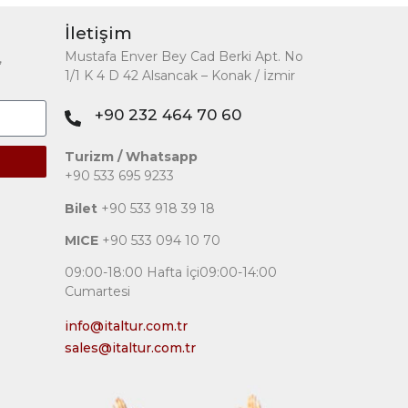
İletişim
Mustafa Enver Bey Cad Berki Apt. No
,
1/1 K 4 D 42 Alsancak – Konak / İzmir
+90 232 464 70 60
Turizm / Whatsapp
+90 533 695 9233
Bilet
+90 533 918 39 18
MICE
+90 533 094 10 70
09:00-18:00 Hafta İçi09:00-14:00
Cumartesi
info@italtur.com.tr
sales@italtur.com.tr