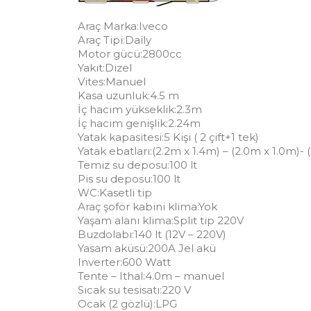
Araç Marka:Iveco
Araç Tipi:Daily
Motor gücü:2800cc
Yakıt:Dizel
Vites:Manuel
Kasa uzunluk:4.5 m
İç hacim yükseklik:2.3m
İç hacim genişlik:2.24m
Yatak kapasitesi:5 Kişi ( 2 çift+1 tek)
Yatak ebatları:(2.2m x 1.4m) – (2.0m x 1.0m)-
Temiz su deposu:100 lt
Pis su deposu:100 lt
WC:Kasetli tip
Araç şoför kabini klima:Yok
Yaşam alanı klima:Split tip 220V
Buzdolabı:140 lt (12V – 220V)
Yasam aküsü:200A Jel akü
Inverter:600 Watt
Tente – Ithal:4.0m – manuel
Sıcak su tesisatı:220 V
Ocak (2 gözlü):LPG