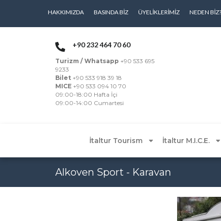
HAKKIMIZDA
BASINDA BIZ
ÜYELIKLERIMIZ
NEDEN BIZ
+90 232 464 70 60
Turizm / Whatsapp
+90 533 695
9233
Bilet
+90 533 918 39 18
MICE
+90 533 094 10 70
09:00-18:00 Hafta İçi
09:00-14:00 Cumartesi
İtaltur Tourism
İtaltur M.I.C.E.
Alkoven Sport - Karavan