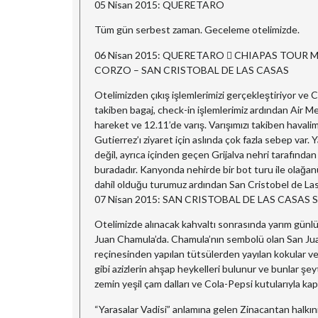
05 Nisan 2015: QUERETARO
Tüm gün serbest zaman. Geceleme otelimizde.
06 Nisan 2015: QUERETARO  CHIAPAS TOUR
CORZO – SAN CRISTOBAL DE LAS CASAS
Otelimizden çıkış işlemlerimizi gerçekleştiriyor ve 
takiben bagaj, check-in işlemlerimiz ardından Air Me
hareket ve 12.11’de varış. Varışımızı takiben havali
Gutierrez’ı ziyaret için aslında çok fazla sebep var
değil, ayrıca içinden geçen Grijalva nehri tarafınd
buradadır. Kanyonda nehirde bir bot turu ile olağan
dahil olduğu turumuz ardından San Cristobel de Las
07 Nisan 2015: SAN CRISTOBAL DE LAS CASA
Otelimizde alınacak kahvaltı sonrasında yarım günl
Juan Chamula’da. Chamula’nın sembolü olan San Juan
reçinesinden yapılan tütsülerden yayılan kokular ve
gibi azizlerin ahşap heykelleri bulunur ve bunlar şey
zemin yeşil çam dalları ve Cola-Pepsi kutularıyla kapl
“Yarasalar Vadisi” anlamına gelen Zinacantan halkını