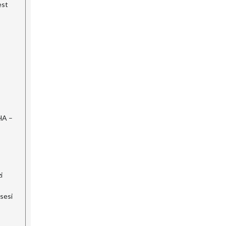
est
HA –
i
 sesi