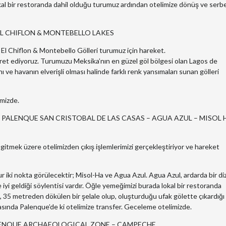
al bir restoranda dahil olduğu turumuz ardından otelimize dönüş ve serb
 EL CHIFLON & MONTEBELLO LAKES
 El Chiflon & Montebello Gölleri turumuz için hareket.
yaret ediyoruz. Turumuzu Meksika’nın en güzel göl bölgesi olan Lagos de
 ve havanın elverişli olması halinde farklı renk yansımaları sunan gölleri
mizde.
  PALENQUE SAN CRISTOBAL DE LAS CASAS – AGUA AZUL – MISOL 
gitmek üzere otelimizden çıkış işlemlerimizi gerçekleştiriyor ve hareket
r iki nokta görülecektir; Misol-Ha ve Agua Azul. Agua Azul, ardarda bir diz
iyi geldiği söylentisi vardır. Öğle yemeğimizi burada lokal bir restoranda
 35 metreden dökülen bir şelale olup, oluşturduğu ufak gölette çıkardığı
rasında Palenque’de ki otelimize transfer. Geceleme otelimizde.
ALENQUE ARCHAEOLOGICAL ZONE – CAMPECHE