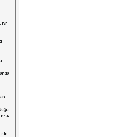
A DE
ı
ı
randa
San
lduğu
ur ve
ıdır