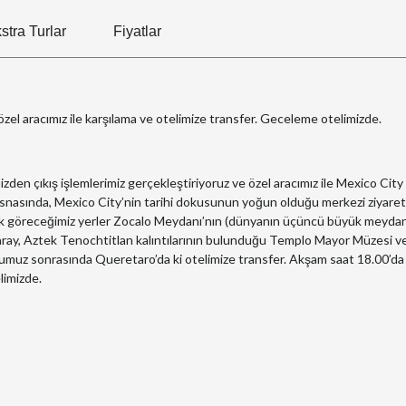
stra Turlar
Fiyatlar
özel aracımız ile karşılama ve otelimize transfer. Geceleme otelimizde.
zden çıkış işlemlerimiz gerçekleştiriyoruz ve özel aracımız ile Mexico City
esnasında, Mexico City’nin tarihi dokusunun yoğun olduğu merkezi ziyaret
ak göreceğimiz yerler Zocalo Meydanı’nın (dünyanın üçüncü büyük meydan
aray, Aztek Tenochtitlan kalıntılarının bulunduğu Templo Mayor Müzesi v
umuz sonrasında Queretaro’da ki otelimize transfer. Akşam saat 18.00’da
limizde.