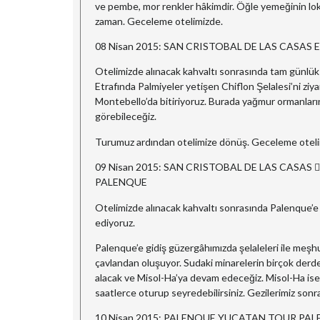
ve pembe, mor renkler hâkimdir. Öğle yemeğinin lok
zaman. Geceleme otelimizde.
08 Nisan 2015: SAN CRISTOBAL DE LAS CASAS
Otelimizde alınacak kahvaltı sonrasında tam günlük
Etrafında Palmiyeler yetişen Chiflon Şelalesi’ni zi
Montebello’da bitiriyoruz. Burada yağmur ormanlarını
görebileceğiz.
Turumuz ardından otelimize dönüş. Geceleme oteli
09 Nisan 2015: SAN CRISTOBAL DE LAS CASAS
PALENQUE
Otelimizde alınacak kahvaltı sonrasında Palenque’e 
ediyoruz.
Palenque’e gidiş güzergâhımızda şelaleleri ile meşhu
çavlandan oluşuyor. Sudaki minarelerin birçok derde 
alacak ve Misol-Ha’ya devam edeceğiz. Misol-Ha ise,
saatlerce oturup seyredebilirsiniz. Gezilerimiz son
10 Nisan 2015: PALENQUE YUCATAN TOUR P