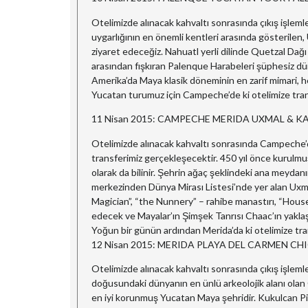
Otelimizde alınacak kahvaltı sonrasında çıkış işleml
uygarlığının en önemli kentleri arasında gösterile
ziyaret edeceğiz. Nahuatl yerli dilinde Quetzal Dağı
arasından fışkıran Palenque Harabeleri şüphesiz dün
Amerika’da Maya klasik döneminin en zarif mimari, h
Yucatan turumuz için Campeche’de ki otelimize trans
11 Nisan 2015: CAMPECHE MERIDA UXMAL & K
Otelimizde alınacak kahvaltı sonrasında Campeche’de
transferimiz gerçekleşecektir. 450 yıl önce kurulmu
olarak da bilinir. Şehrin ağaç şeklindeki ana meyda
merkezinden Dünya Mirası Listesi’nde yer alan Uxmal
Magician”, “the Nunnery” – rahibe manastırı, “House
edecek ve Mayalar’ın Şimşek Tanrısı Chaac’ın yakla
Yoğun bir günün ardından Merida’da ki otelimize tr
12 Nisan 2015: MERIDA PLAYA DEL CARMEN CH
Otelimizde alınacak kahvaltı sonrasında çıkış işlem
doğusundaki dünyanın en ünlü arkeolojik alanı olan 
en iyi korunmuş Yucatan Maya şehridir. Kukulcan Pira