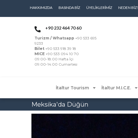
HAKKIMIZDA
BASINDA BIZ
ÜYELIKLERIMIZ
NEDEN BIZ
+90 232 464 70 60
Turizm / Whatsapp
+90 533 695
9233
Bilet
+90 533 918 39 18
MICE
+90 533 094 10 70
09:00-18:00 Hafta İçi
09:00-14:00 Cumartesi
İtaltur Tourism
İtaltur M.I.C.E.
Meksika'da Düğün