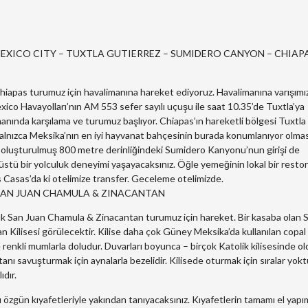
 MEXICO CITY – TUXTLA GUTIERREZ – SUMIDERO CANYON – CHIAP
Chiapas turumuz için havalimanına hareket ediyoruz. Havalimanına varışımız
xico Havayolları’nın AM 553 sefer sayılı uçuşu ile saat 10.35’de Tuxtla’ya
manında karşılama ve turumuz başlıyor. Chiapas’ın hareketli bölgesi Tuxtla
. Yalnızca Meksika’nın en iyi hayvanat bahçesinin burada konumlanıyor olmas
an oluşturulmuş 800 metre derinliğindeki Sumidero Kanyonu’nun girişi de
üstü bir yolculuk deneyimi yaşayacaksınız. Öğle yemeğinin lokal bir resto
 Casas’da ki otelimize transfer. Geceleme otelimizde.
S SAN JUAN CHAMULA & ZINACANTAN
ük San Juan Chamula & Zinacantan turumuz için hareket. Bir kasaba olan 
 Kilisesi görülecektir. Kilise daha çok Güney Meksika’da kullanılan copal
 renkli mumlarla doludur. Duvarları boyunca – birçok Katolik kilisesinde o
tanı savuşturmak için aynalarla bezelidir. Kilisede oturmak için sıralar yokt
ıdır.
 özgün kıyafetleriyle yakından tanıyacaksınız. Kıyafetlerin tamamı el yapım