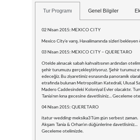
Tur Programı
Genel Bilgiler
Ek
02 Nisan 2015: MEXICO CITY
Mexico City’e varış. Havalimanında sizleri bekleyen 
03 Nisan 2015: MEXICO CITY – QUERETARO
Otelde alınacak sabah kahvaltısının ardından otelimi
şehir turumuzu gerçekleştiriyoruz. Şehir turumuz 
edeceğiz. Bu ziyaretimiz esnasında panoramik olar
etrafında bulunan Metropolitan Katedrali, Ulusal S
Madero Caddesindeki Koloniyal Evler olacaktır. Tur
Tania’nın kına gecesine davetlisiniz… Geceleme ote
04 Nisan 2015: QUERETARO
itatur-wedding-meksika3Tüm gün serbest zaman.
Akşam Tania & Orhan’ın düğünlerine davetlisiniz…
Geceleme otelimizde.