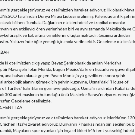
erimizi gerçekleştiriyoruz ve otelimizden hareket ediyoruz. İlk olarak Maya
n, UNESCO tarafından Dünya Mirası Listesine alınmış Palenque antik şehrin
 olarak bilinen Tumbala Dağları’nın eteklerindeki ve tropikal ormanlar
yanın en etkileyici ören yerlerinden biri ve aynı zamanda Meksika’da ve 
eykeltıraşlık ve kabartma örneklerini oluşturmaktadır. Gezimiz ardından
fer. Yol üzerinde öğle yemeği için mola verilecektir. Geceleme otelimizd
ABAH
 ki otelimizden çıkış yapıp Beyaz Şehir olarak da anılan Merida’ya
ş bir Maya şehri olan Merida, bugün Mexico’da ki en huzurlu ve güvenli şe
nını, ana bulvarı olarak geçen Paseo Montejo’yu gezdikten sonra şehir
 arkeolojik alanını görmek için şehrin kuzeyine, Uxmal’daki “House of
 of Turtles” kalıntılarını görmeye gideceğiz. Uxmal’ın ardından Kabah’a 
şık 300 adet maskının bulunduğu ünlü Maskeler Sarayı’nı ziyaret edeceğiz
ansfer. Geceleme otelimizde.
ICHEN ITZA
lerimizi gerçekleştiriyoruz ve otelimizden hareket ediyoruz. Merida’nın 12
Chichen Itza’yı ziyaret ediyoruz. Dünyanın 7 harikasından biri seçilen bu 
midi, Mayaların spor oyunları için inşa ettikleri 545 feet yüksekliğindeki