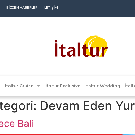
?
BIZDEN HABERLER
İLETIŞIM
Italtur Cruise
İtaltur Exclusive
İtaltur Wedding
İtal
ategori:
Devam Eden Yurt 
ece Bali