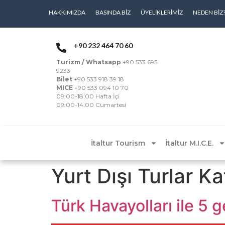
HAKKIMIZDA
BASINDA BIZ
ÜYELIKLERIMIZ
NEDEN BIZ
+90 232 464 70 60
Turizm / Whatsapp
+90 533 695
9233
Bilet
+90 533 918 39 18
MICE
+90 533 094 10 70
09:00-18:00 Hafta İçi
09:00-14:00 Cumartesi
İtaltur Tourism
İtaltur M.I.C.E.
Yurt Dışı Turlar K
Türk Havayolları ile 5 g