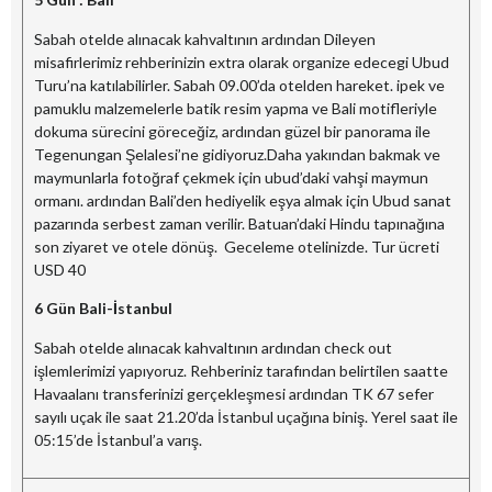
Sabah otelde alınacak kahvaltının ardından Dileyen
misafirlerimiz rehberinizin extra olarak organize edecegi Ubud
Turu’na katılabilirler. Sabah 09.00’da otelden hareket. ipek ve
pamuklu malzemelerle batik resim yapma ve Bali motifleriyle
dokuma sürecini göreceğiz, ardından güzel bir panorama ile
Tegenungan Şelalesi’ne gidiyoruz.Daha yakından bakmak ve
maymunlarla fotoğraf çekmek için ubud’daki vahşi maymun
ormanı. ardından Bali’den hediyelik eşya almak için Ubud sanat
pazarında serbest zaman verilir. Batuan’daki Hindu tapınağına
son ziyaret ve otele dönüş. Geceleme otelinizde. Tur ücreti
USD 40
6 Gün Bali-İstanbul
Sabah otelde alınacak kahvaltının ardından check out
işlemlerimizi yapıyoruz. Rehberiniz tarafından belirtilen saatte
Havaalanı transferinizi gerçekleşmesi ardından TK 67 sefer
sayılı uçak ile saat 21.20’da İstanbul uçağına biniş. Yerel saat ile
05:15’de İstanbul’a varış.