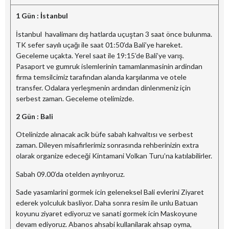
1 Gün : İstanbul
İstanbul havalimanı dış hatlarda uçuştan 3 saat önce bulunma.
TK sefer sayılı uçağı ile saat 01:50’da Bali’ye hareket.
Geceleme uçakta. Yerel saat ile 19:15’de Bali’ye varış.
Pasaport ve gumruk islemlerinin tamamlanmasinin ardindan
firma temsilcimiz tarafından alanda karşılanma ve otele
transfer. Odalara yerleşmenin ardından dinlenmeniz için
serbest zaman. Geceleme otelimizde.
2 Gün : Bali
Otelinizde alınacak acik büfe sabah kahvaltısı ve serbest
zaman. Dileyen misafirlerimiz sonrasında rehberinizin extra
olarak organize edeceği Kintamani Volkan Turu’na katılabilirler.
Sabah 09.00’da otelden ayrılıyoruz.
Sade yasamlarini gormek icin geleneksel Bali evlerini Ziyaret
ederek yolculuk basliyor. Daha sonra resim ile unlu Batuan
koyunu ziyaret ediyoruz ve sanati gormek icin Maskoyune
devam ediyoruz. Abanos ahsabi kullanilarak ahsap oyma,