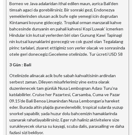
Borneo ve Java adalaridan ithal edilen maun, ayrica Bali’den
timsah agaci da gorebilirsiniz. Bir sonraki gezi, Endonezya
yemeklerinden olusan acik bufe ogle yemegi icin dogrudan
Kintamani koyune gidecegiz. Tropikal orman manzarali kahve
bahcesinde dunyanin en pahali kahvesi Kopi Luwak’ icmerken
Hindular icin kutsal yerlerden biri olan Gunung Kawi Tapinagi
nin kutsal kaynaklarini gorecegiz ve cok guzel olan Tegalalang
pirinc tarlalari, ziyaret ettigimiz son yerler olacak ve sonrasinda
otele geri donecegiz.Geceleme otelinizde. Tur ücreti USD 58
3 Gün : Bali
Otelinizde alinacak acik bufe sabah kahvaltisinin ardindan
serbest zaman. Dileyen misafirlerimiz yine extra olarak
duzenlenecek tam günlük Nusa Lembognan Adası Turu’na
katılabilirler. Cruise her Pazartesi, Carsamba, Cuma ve Pazar
09.15’de Bali Benoa Limanindan Nusa Lembongan’a hareket
eder. Burada altin plajda guneslenebilir, tropical sularda yuzup
snorkel yapabilir, yada huzur dolu bahcemizin hamaklarinda
uzanarak rahatlayabilirsiniz. Eger ruh haliniz aktivitelere size
surukleyecek olursa su kayagi, scuba dalis, parasailing ve daha
fazlasi sizi bekliyor.