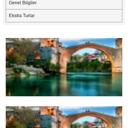
Genel Bilgiler
Ekstra Turlar
B
–
G
M
B
–
G
M