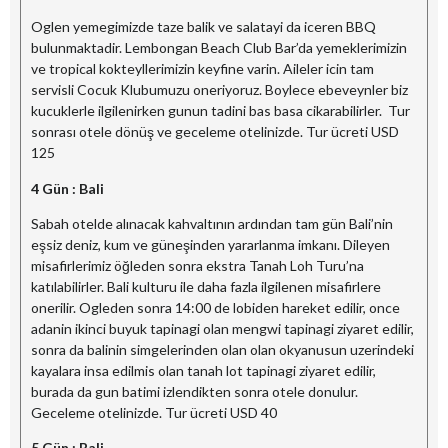
Oglen yemegimizde taze balik ve salatayi da iceren BBQ
bulunmaktadir. Lembongan Beach Club Bar’da yemeklerimizin
ve tropical kokteyllerimizin keyfine varin. Aileler icin tam
servisli Cocuk Klubumuzu oneriyoruz. Boylece ebeveynler biz
kucuklerle ilgilenirken gunun tadini bas basa cikarabilirler. Tur
sonrası otele dönüş ve geceleme otelinizde. Tur ücreti USD
125
4 Gün : Bali
Sabah otelde alınacak kahvaltının ardından tam gün Bali’nin
eşsiz deniz, kum ve güneşinden yararlanma imkanı. Dileyen
misafirlerimiz öğleden sonra ekstra Tanah Loh Turu’na
katılabilirler. Bali kulturu ile daha fazla ilgilenen misafirlere
onerilir. Ogleden sonra 14:00 de lobiden hareket edilir, once
adanin ikinci buyuk tapinagi olan mengwi tapinagi ziyaret edilir,
sonra da balinin simgelerinden olan olan okyanusun uzerindeki
kayalara insa edilmis olan tanah lot tapinagi ziyaret edilir,
burada da gun batimi izlendikten sonra otele donulur.
Geceleme otelinizde. Tur ücreti USD 40
5 Gün : Bali