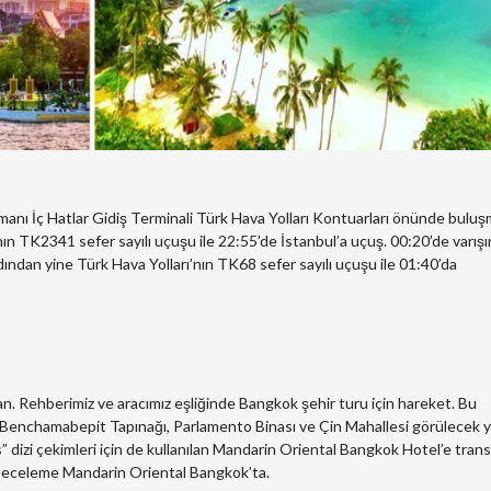
nı İç Hatlar Gidiş Terminali Türk Hava Yolları Kontuarları önünde buluş
nın TK2341 sefer sayılı uçuşu ile 22:55’de İstanbul’a uçuş. 00:20’de varışı
ından yine Türk Hava Yolları’nın TK68 sefer sayılı uçuşu ile 01:40’da
an. Rehberimiz ve aracımız eşliğinde Bangkok şehir turu için hareket. Bu
 Benchamabepit Tapınağı, Parlamento Binası ve Çin Mahallesi görülecek y
izi çekimleri için de kullanılan Mandarin Oriental Bangkok Hotel’e trans
Geceleme Mandarin Oriental Bangkok’ta.