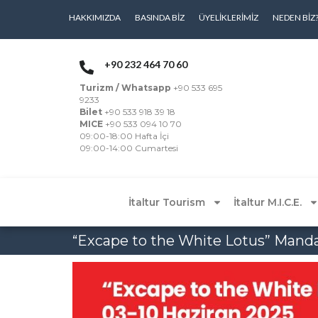
HAKKIMIZDA
BASINDA BIZ
ÜYELIKLERIMIZ
NEDEN BIZ
+90 232 464 70 60
Turizm / Whatsapp
+90 533 695
9233
Bilet
+90 533 918 39 18
MICE
+90 533 094 10 70
09:00-18:00 Hafta İçi
09:00-14:00 Cumartesi
İtaltur Tourism
İtaltur M.I.C.E.
“Excape to the White Lotus” Manda