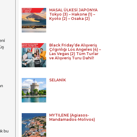
MASAL ÜLKESİ JAPONYA
Tokyo (3) – Hakone (1) –
Kyoto (2) – Osaka (2)
eni
Black Friday’de Alışveriş
nüş
Çılgınlığı Los Angeles (4) –
Las Vegas (2) Tüm Turlar
ve Alışveriş Turu Dahil!
SELANİK
an
MYTILENE (Agiasos-
Mandamados-Molivos)
ük bu