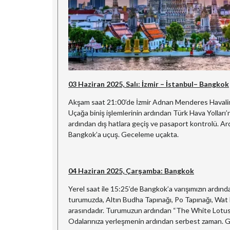
03 Haziran 2025, Salı: İzmir – İstanbul– Bangkok
Akşam saat 21:00’de İzmir Adnan Menderes Havalima
Uçağa biniş işlemlerinin ardından Türk Hava Yolları’
ardından dış hatlara geçiş ve pasaport kontrolü. Ard
Bangkok’a uçuş. Geceleme uçakta.
04 Haziran 2025, Çarşamba: Bangkok
Yerel saat ile 15:25’de Bangkok’a varışımızın ardınd
turumuzda, Altın Budha Tapınağı, Po Tapınağı, Wat
arasındadır. Turumuzun ardından “The White Lotus” d
Odalarınıza yerleşmenin ardından serbest zaman. 