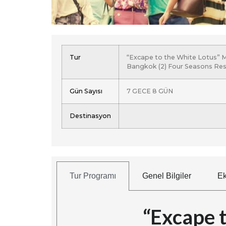
Tur
“Excape to the White Lotus” M
Bangkok (2) Four Seasons Res
Gün Sayısı
7 GECE 8 GÜN
Destinasyon
Tur Programı
Genel Bilgiler
Ek
“Excape t