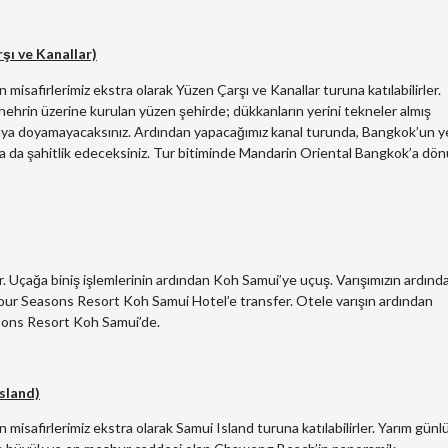
şı ve Kanallar)
misafirlerimiz ekstra olarak Yüzen Çarşı ve Kanallar turuna katılabilirler.
hrin üzerine kurulan yüzen şehirde; dükkanların yerini tekneler almış
aya doyamayacaksınız. Ardından yapacağımız kanal turunda, Bangkok’un y
rına da şahitlik edeceksiniz. Tur bitiminde Mandarin Oriental Bangkok’a dö
 Uçağa biniş işlemlerinin ardından Koh Samui’ye uçuş. Varışımızın ardınd
 Four Seasons Resort Koh Samui Hotel’e transfer. Otele varışın ardından
easons Resort Koh Samui’de.
sland)
misafirlerimiz ekstra olarak Samui Island turuna katılabilirler. Yarım günl