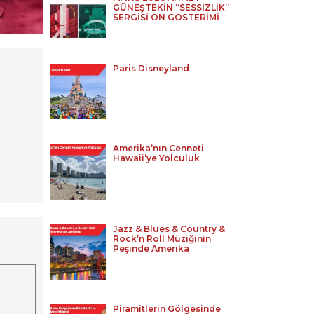
GÜNEŞTEKİN “SESSİZLİK”
SERGİSİ ÖN GÖSTERİMİ
Paris Disneyland
Amerika’nın Cenneti
Hawaii’ye Yolculuk
Jazz & Blues & Country &
Rock’n Roll Müziğinin
Peşinde Amerika
Piramitlerin Gölgesinde