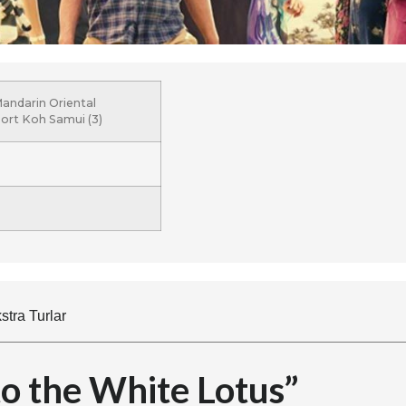
andarin Oriental
ort Koh Samui (3)
stra Turlar
o the White Lotus”