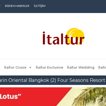
?
BIZDEN HABERLER
İLETIŞIM
Italtur Cruise
İtaltur Exclusive
İtaltur Wedding
İtal
rin Oriental Bangkok (2) Four Seasons Resort