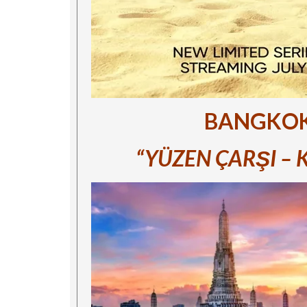
BANGKOK 
“YÜZEN ÇARŞI –