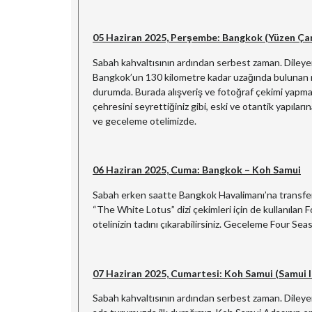
05 Haziran 2025, Perşembe: Bangkok (Yüzen Çar
Sabah kahvaltısının ardından serbest zaman. Dileyen 
Bangkok’un 130 kilometre kadar uzağında bulunan ne
durumda. Burada alışveriş ve fotoğraf çekimi yapm
çehresini seyrettiğiniz gibi, eski ve otantik yapıla
ve geceleme otelimizde.
06 Haziran 2025, Cuma: Bangkok – Koh Samui
Sabah erken saatte Bangkok Havalimanı’na transfer.
“The White Lotus” dizi çekimleri için de kullanılan
otelinizin tadını çıkarabilirsiniz. Geceleme Four S
07 Haziran 2025, Cumartesi: Koh Samui (Samui I
Sabah kahvaltısının ardından serbest zaman. Dileyen 