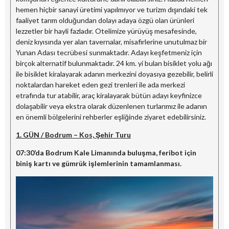
hemen hiçbir sanayi üretimi yapılmıyor ve turizm dışındaki tek
faaliyet tarım olduğundan dolayı adaya özgü olan ürünleri
lezzetler bir hayli fazladır. Otelimize yürüyüş mesafesinde,
deniz kıyısında yer alan tavernalar, misafirlerine unutulmaz bir
Yunan Adası tecrübesi sunmaktadır. Adayı keşfetmeniz için
birçok alternatif bulunmaktadır. 24 km. yi bulan bisiklet yolu ağı
ile bisiklet kiralayarak adanın merkezini doyasıya gezebilir, belirli
noktalardan hareket eden gezi trenleri ile ada merkezi
etrafında tur atabilir, araç kiralayarak bütün adayı keyfinizce
dolaşabilir veya ekstra olarak düzenlenen turlarımız ile adanın
en önemli bölgelerini rehberler eşliğinde ziyaret edebilirsiniz.
1. GÜN / Bodrum – Kos, Şehir Turu
07:30’da Bodrum Kale Limanında buluşma, feribot için
biniş kartı ve gümrük işlemlerinin tamamlanması.