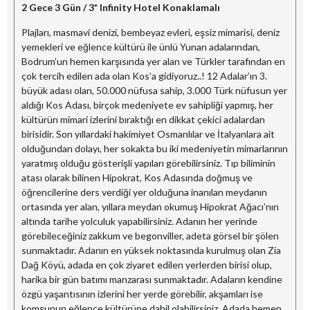
2 Gece 3 Gün / 3* Infinity Hotel Konaklamalı
Plajları, masmavi denizi, bembeyaz evleri, eşsiz mimarisi, deniz
yemekleri ve eğlence kültürü ile ünlü Yunan adalarından,
Bodrum’un hemen karşısında yer alan ve Türkler tarafından en
çok tercih edilen ada olan Kos’a gidiyoruz..! 12 Adalar’ın 3.
büyük adası olan, 50.000 nüfusa sahip, 3.000 Türk nüfusun yer
aldığı Kos Adası, birçok medeniyete ev sahipliği yapmış, her
kültürün mimari izlerini bıraktığı en dikkat çekici adalardan
birisidir. Son yıllardaki hakimiyet Osmanlılar ve İtalyanlara ait
olduğundan dolayı, her sokakta bu iki medeniyetin mimarlarının
yaratmış olduğu gösterişli yapıları görebilirsiniz. Tıp biliminin
atası olarak bilinen Hipokrat, Kos Adasında doğmuş ve
öğrencilerine ders verdiği yer olduğuna inanılan meydanın
ortasında yer alan, yıllara meydan okumuş Hipokrat Ağacı’nın
altında tarihe yolculuk yapabilirsiniz. Adanın her yerinde
görebileceğiniz zakkum ve begonviller, adeta görsel bir şölen
sunmaktadır. Adanın en yüksek noktasında kurulmuş olan Zia
Dağ Köyü, adada en çok ziyaret edilen yerlerden birisi olup,
harika bir gün batımı manzarası sunmaktadır. Adaların kendine
özgü yaşantısının izlerini her yerde görebilir, akşamları ise
komşunun eğlence kültürüne dahil olabilirsiniz. Adada hemen