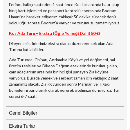
Feribot kalkış saatinden 1 saat önce Kos Limanı’nda hazır olup
biniş kartı işlemleri ve pasaport kontrolü sonrasında Bodrum
Limanı’na hareket ediyoruz. Yaklaşık 50 dakika sürecek deniz
yolculuğu sonrası Bodrum’a varıyor ve turumuzu tamamlıyoruz.
Kos Ada Turu –
Ekstra (Öğle Yemeği Dahil 50 €)
Dileyen misafirlerimiz ekstra olarak düzenlenecek olan Ada
Turuna katılabilirler.
Ada Turunda; Chipari, Antimahia Köyü ve yel değirmeni, bal
üretim tesisleri ve Dikeos Dağının eteklerinde kurulmuş olan,
çam ağaçlarının arasında bir inci gibi parlayan Zia köyüne
varıyoruz. Burada yemek ve serbest zaman için yaklaşık 2 saat
zamanımız olacak. Zia Köyünden sonra Marmari ve Tigaki
bölgelerini panoramik olarak görerek otelimize dönüyoruz. Tur
süresi 6-7 saat.
Genel Bilgiler
Ekstra Turlar