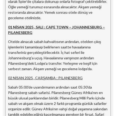
olarak Spier’de çitalara dokunup onlarla fotograf çektirebilirler.
Öğle yemeği turumuz esnasında alınacaktır. Akşam yemeği
restoranda alınacaktır. Yemek sonrası otele dönüş ve
geceleme otelinizde.
01 NİSAN 2025 , SALI : CAPE TOWN – JOHANNESBURG –
PILANESBERG
Otelde alınacak sabah kahvaltısının ardından, otelden çıkış
işlemlerini tamamlayıp belirlenen saatte havaalanına
transferiniz gerçekleştirilecektir. İç hat seferi ile
Johannesburg’a uçuş. Havaalanına varışınızın ardından
Pilanesberg’deki Lodge’a transfer. Yerleşme ve keşif için
serbest zaman. Akşam yemeği ve geceleme lodge’da.
02 NİSAN 2025 , ÇARŞAMBA : PILANESBERG
Sabah 05:00’de uyandırmanın ardından saat 05:30’da
Pilanesberg sabah safarisi. Pilanesberg Güney Afrika’nın en
büyük ulusal parklarından biridir. Pilanesberg Milli Parkı içinde
sabah ve akşam olmak üzere 2 farklı programla günlük safariler
organize edilir. Güney Afrika’nın vahşi doğal yaşamına yakından
tanıklık edebileceğiniz kaçırılmaması gereken bir fırsat. Safari