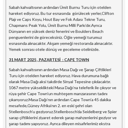
Sabah kahvaltısının ardından Ümit Burnu Turu için otelden
hareket ediyoruz. Bu tur esnasında görülecek yerler,Clifton
Plajı ve Caps Koyu, Hout Bay ve Fok Adası Tekne Turu,
Chapmans Peak Yolu, Ümit Burnu Milli Parkı’dır.Ayrıca
Dünyanın en yüksek deniz fenerini ve Boulders Beach
penguenlerini de göreceksiniz. Öğle yemeği turumuz
esnasında alınacaktır. Akşam yemeği restoranda alınacaktır.
Yemek sonrası otele dönüş ve geceleme otelinizde.
31 MART 2025 , PAZARTESİ : CAPE TOWN
Sabah kahvaltısının ardından Masa Dağı ve Şarap Çiftlikleri
Turu için otelden hareket ediyoruz. Hava durumuna bağlı
olarak Masa Dağı aksi takdirde Sinyal Tepesine çıkılacaktır.
1067 metre yükseklikteki Masa Dağı’na teleferik ile çıkıyor ve
rüya şehir Cape Town’un muhteşem manzarasının tadını
çıkarıyoruz.Masa Dağı’nın ardından Cape Town’a 45 dakika
mesafede,Güney Afrika’nın 2. en eski şehri olan
Stellenbosch’u geziyoruz.Stellenbosch’da Seidelberg ve Spier
sarap çiftliklerini ziyaret ederek şarap mahzenlerini geziyor ve
şarap tadımı yapıyoruz. Ayrıca dileyen misafirlerimiz ekstra