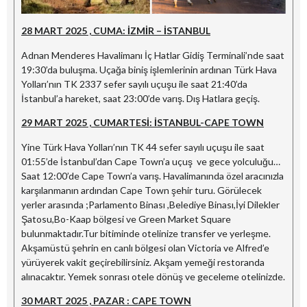
28 MART 2025 , CUMA: İZMİR – İSTANBUL
Adnan Menderes Havalimanı İç Hatlar Gidiş Terminali’nde saat
19:30’da buluşma. Uçağa biniş işlemlerinin ardınan Türk Hava
Yolları’nın TK 2337 sefer sayılı uçuşu ile saat 21:40’da
İstanbul’a hareket, saat 23:00’de varış. Dış Hatlara geçiş.
29 MART 2025 , CUMARTESİ: İSTANBUL-CAPE TOWN
Yine Türk Hava Yolları’nın TK 44 sefer sayılı uçuşu ile saat
01:55’de İstanbul’dan Cape Town’a uçuş ve gece yolculuğu…
Saat 12:00’de Cape Town’a varış. Havalimanında özel aracınızla
karşılanmanın ardından Cape Town şehir turu. Görülecek
yerler arasında ;Parlamento Binası ,Belediye Binası,İyi Dilekler
Şatosu,Bo-Kaap bölgesi ve Green Market Square
bulunmaktadır.Tur bitiminde otelinize transfer ve yerleşme.
Akşamüstü şehrin en canlı bölgesi olan Victoria ve Alfred’e
yürüyerek vakit geçirebilirsiniz. Akşam yemeği restoranda
alınacaktır. Yemek sonrası otele dönüş ve geceleme otelinizde.
30 MART 2025 , PAZAR : CAPE TOWN