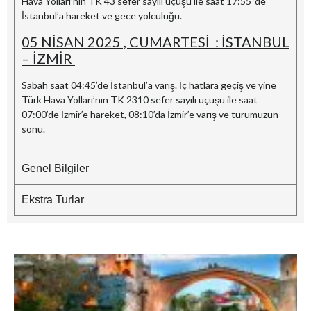
Hava Yolları’nın TK 43 sefer sayılı uçuşu ile saat 17:55 ’de
İstanbul’a hareket ve gece yolculuğu.
05 NİSAN 2025 , CUMARTESİ : İSTANBUL
– İZMİR
Sabah saat 04:45’de İstanbul’a varış. İç hatlara geçiş ve yine
Türk Hava Yolları’nın TK 2310 sefer sayılı uçuşu ile saat
07:00’de İzmir’e hareket, 08:10’da İzmir’e varış ve turumuzun
sonu.
Genel Bilgiler
Ekstra Turlar
B
–
G
M