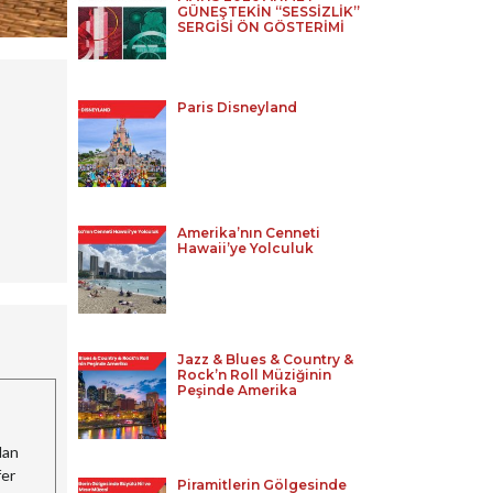
GÜNEŞTEKİN “SESSİZLİK”
SERGİSİ ÖN GÖSTERİMİ
Paris Disneyland
Amerika’nın Cenneti
Hawaii’ye Yolculuk
Jazz & Blues & Country &
Rock’n Roll Müziğinin
Peşinde Amerika
dan
fer
Piramitlerin Gölgesinde