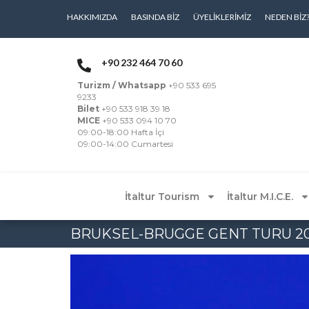
HAKKIMIZDA
BASINDA BIZ
ÜYELIKLERIMIZ
NEDEN BIZ
+90 232 464 70 60
Turizm / Whatsapp
+90 533 695
9233
Bilet
+90 533 918 39 18
MICE
+90 533 094 10 70
09:00-18:00 Hafta İçi
09:00-14:00 Cumartesi
İtaltur Tourism
İtaltur M.I.C.E.
BRUKSEL-BRUGGE GENT TURU 20 