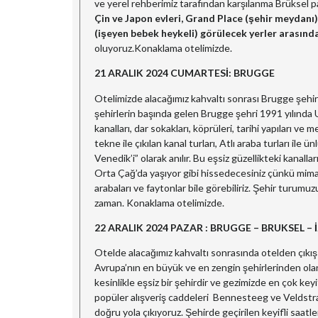
ve yerel rehberimiz tarafından karşılanma Brüksel 
Çin ve Japon evleri, Grand Place (şehir meydan
(işeyen bebek heykeli) görülecek yerler arasında
oluyoruz.Konaklama otelimizde.
21 ARALIK 2024 CUMARTESİ: BRUGGE
Otelimizde alacağımız kahvaltı sonrası Brugge şehir
şehirlerin başında gelen Brugge şehri 1991 yılında 
kanalları, dar sokakları, köprüleri, tarihi yapıları ve 
tekne ile çıkılan kanal turları, Atlı araba turları ile
Venedik’i” olarak anılır. Bu eşsiz güzellikteki kana
Orta Çağ’da yaşıyor gibi hissedecesiniz çünkü mima
arabaları ve faytonlar bile görebiliriz. Şehir turumu
zaman. Konaklama otelimizde.
22 ARALIK 2024 PAZAR : BRUGGE – BRUKSEL – 
Otelde alacağımız kahvaltı sonrasında otelden çıkış 
Avrupa’nın en büyük ve en zengin şehirlerinden ola
kesinlikle eşsiz bir şehirdir ve gezimizde en çok k
popüler alışveriş caddeleri Bennesteeg ve Veldstra
doğru yola çıkıyoruz. Şehirde geçirilen keyifli saatl