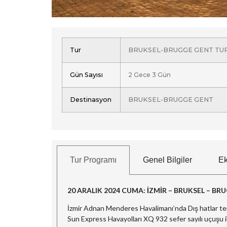
Tur
BRUKSEL-BRUGGE GENT TURU
Gün Sayısı
2 Gece 3 Gün
Destinasyon
BRUKSEL-BRUGGE GENT
Tur Programı
Genel Bilgiler
Ek
20 ARALIK 2024 CUMA: İZMİR – BRUKSEL – B
İzmir Adnan Menderes Havalimanı’nda Dış hatlar te
Sun Express Havayolları XQ 932 sefer sayılı uçuşu i