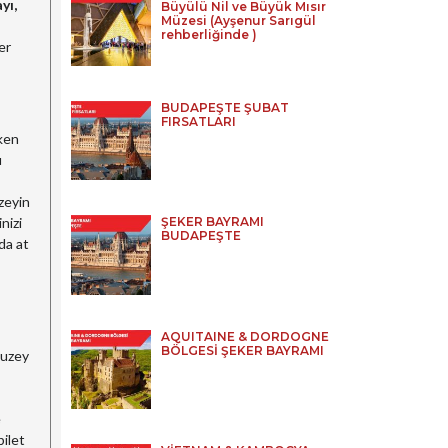
yı,
Büyülü Nil ve Büyük Mısır
Müzesi (Ayşenur Sarıgül
rehberliğinde )
er
BUDAPEŞTE ŞUBAT
FIRSATLARI
eken
u
uzeyin
nizi
ŞEKER BAYRAMI
BUDAPEŞTE
da at
AQUITAINE & DORDOGNE
BÖLGESİ ŞEKER BAYRAMI
Kuzey
e
bilet