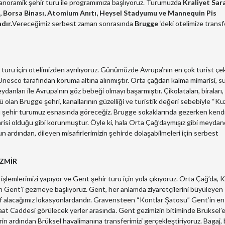
panoramik şehir turu ile programımıza başlıyoruz. Turumuzda
Kraliyet Sara
ı), Borsa Binası, Atomium Anıtı, Heysel Stadyumu ve Mannequin Pis
dır.
Vereceğimiz serbest zaman sonrasında
Brugge
‘deki otelimize transf
 turu için otelimizden ayrılıyoruz. Günümüzde Avrupa’nın en çok turist ç
Unesco tarafından koruma altına alınmıştır. Orta çağdan kalma mimarisi, s
meydanları ile Avrupa’nın göz bebeği olmayı başarmıştır. Çikolataları, biraları,
 ünlü olan Brugge şehri, kanallarının güzelliği ve turistik değeri sebebiyle “K
lları şehir turumuz esnasında göreceğiz. Brugge sokaklarında gezerken kendi
risi olduğu gibi korunmuştur. Öyle ki, hala Orta Çağ’daymışız gibi meydan
zun ardından, dileyen misafirlerimizin şehirde dolaşabilmeleri için serbest
İZMİR
işlemlerimizi yapıyor ve Gent şehir turu için yola çıkıyoruz. Orta Çağ’da, 
n Gent’i gezmeye başlıyoruz. Gent, her anlamda ziyaretçilerini büyüleyen
eyif alacağımız lokasyonlardandır. Gravensteen “Kontlar Şatosu” Gent’in en
at Caddesi görülecek yerler arasında. Gent gezimizin bitiminde Bruksel’
erin ardından Brüksel havalimanına transferimizi gerçekleştiriyoruz. Bagaj, 