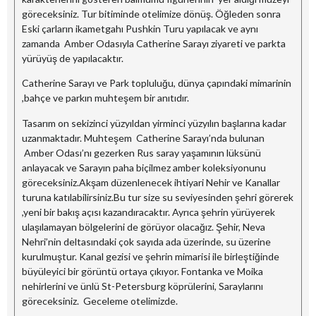
göreceksiniz. Tur bitiminde otelimize dönüş. Öğleden sonra
Eski çarların ikametgahı Pushkin Turu yapılacak ve aynı
zamanda Amber Odasıyla Catherine Sarayı ziyareti ve parkta
yürüyüş de yapılacaktır.
Catherine Sarayı ve Park topluluğu, dünya çapındaki mimarinin
,bahçe ve parkın muhteşem bir anıtıdır.
Tasarım on sekizinci yüzyıldan yirminci yüzyılın başlarına kadar
uzanmaktadır. Muhteşem Catherine Sarayı’nda bulunan
Amber Odası’nı gezerken Rus saray yaşamının lüksünü
anlayacak ve Sarayın paha biçilmez amber koleksiyonunu
göreceksiniz.Akşam düzenlenecek ihtiyari Nehir ve Kanallar
turuna katılabilirsiniz.Bu tur size su seviyesinden şehri görerek
,yeni bir bakış açısı kazandıracaktır. Ayrıca şehrin yürüyerek
ulaşılamayan bölgelerini de görüyor olacağız. Şehir, Neva
Nehri’nin deltasındaki çok sayıda ada üzerinde, su üzerine
kurulmuştur. Kanal gezisi ve şehrin mimarisi ile birleştiğinde
büyüleyici bir görüntü ortaya çıkıyor. Fontanka ve Moika
nehirlerini ve ünlü St-Petersburg köprülerini, Saraylarını
göreceksiniz. Geceleme otelimizde.