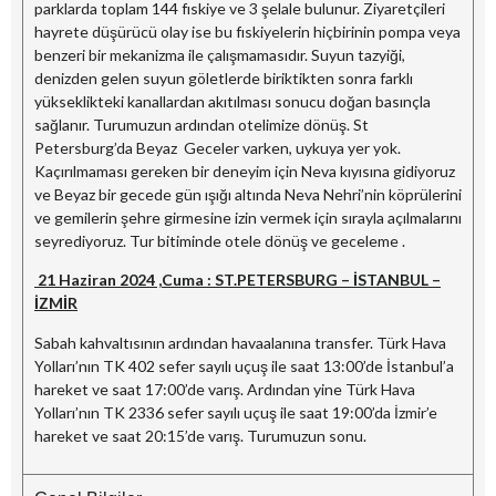
parklarda toplam 144 fıskiye ve 3 şelale bulunur. Ziyaretçileri
hayrete düşürücü olay ise bu fıskiyelerin hiçbirinin pompa veya
benzeri bir mekanizma ile çalışmamasıdır. Suyun tazyiği,
denizden gelen suyun göletlerde biriktikten sonra farklı
yükseklikteki kanallardan akıtılması sonucu doğan basınçla
sağlanır. Turumuzun ardından otelimize dönüş. St
Petersburg’da Beyaz Geceler varken, uykuya yer yok.
Kaçırılmaması gereken bir deneyim için Neva kıyısına gidiyoruz
ve Beyaz bir gecede gün ışığı altında Neva Nehri’nin köprülerini
ve gemilerin şehre girmesine izin vermek için sırayla açılmalarını
seyrediyoruz. Tur bitiminde otele dönüş ve geceleme .
21 Haziran 2024 ,Cuma : ST.PETERSBURG – İSTANBUL –
İZMİR
Sabah kahvaltısının ardından havaalanına transfer. Türk Hava
Yolları’nın TK 402 sefer sayılı uçuş ile saat 13:00’de İstanbul’a
hareket ve saat 17:00’de varış. Ardından yine Türk Hava
Yolları’nın TK 2336 sefer sayılı uçuş ile saat 19:00’da İzmir’e
hareket ve saat 20:15’de varış. Turumuzun sonu.