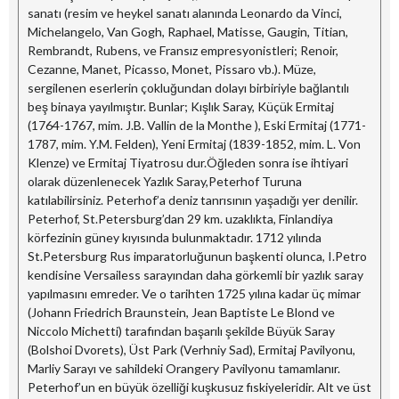
sanatı (resim ve heykel sanatı alanında Leonardo da Vinci,
Michelangelo, Van Gogh, Raphael, Matisse, Gaugin, Titian,
Rembrandt, Rubens, ve Fransız empresyonistleri; Renoir,
Cezanne, Manet, Picasso, Monet, Pissaro vb.). Müze,
sergilenen eserlerin çokluğundan dolayı birbiriyle bağlantılı
beş binaya yayılmıştır. Bunlar; Kışlık Saray, Küçük Ermitaj
(1764-1767, mim. J.B. Vallin de la Monthe ), Eski Ermitaj (1771-
1787, mim. Y.M. Felden), Yeni Ermitaj (1839-1852, mim. L. Von
Klenze) ve Ermitaj Tiyatrosu dur.Öğleden sonra ise ihtiyari
olarak düzenlenecek Yazlık Saray,Peterhof Turuna
katılabilirsiniz. Peterhof’a deniz tanrısının yaşadığı yer denilir.
Peterhof, St.Petersburg’dan 29 km. uzaklıkta, Finlandiya
körfezinin güney kıyısında bulunmaktadır. 1712 yılında
St.Petersburg Rus imparatorluğunun başkenti olunca, I.Petro
kendisine Versailess sarayından daha görkemli bir yazlık saray
yapılmasını emreder. Ve o tarihten 1725 yılına kadar üç mimar
(Johann Friedrich Braunstein, Jean Baptiste Le Blond ve
Niccolo Michetti) tarafından başarılı şekilde Büyük Saray
(Bolshoi Dvorets), Üst Park (Verhniy Sad), Ermitaj Pavilyonu,
Marliy Sarayı ve sahildeki Orangery Pavilyonu tamamlanır.
Peterhof’un en büyük özelliği kuşkusuz fıskiyeleridir. Alt ve üst