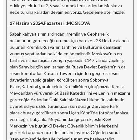
etkileyecektir. Tur 2,5 saat sürmektedir,ardından Moskova
gece turuna karadan devam ediyoruz. Geceleme otelimizde.
17 Haziran 2024,Pazartesi :MOSKOVA
Sabah kahvaltısının ardından Kremlin ve Cephanelik
bölümünün görüleceği turumuz için hareket. 28 Hektar alanda
bulunan Kremlin,Rusya’nın tarihine ve kültürüne damgasını
vurmuş yapıtlardan belki de en önemlisidir. Moskova’nın en
tarihi ve mimari açıdan zengin yapısıdır. 1147 yılında yapılmış
olan Saray bugün aynı zaman da Rusya Devlet Başkanı’nın da
resmi konutudur. Kutafia Tower’ın içinden geçerek resmi
davetlerin yapıldığı alanı gördükten sonra Sobornya
Place,Katedral görülecektir. Kremlin’den çıktığımızda Kırmızı
Meydan’dan yürüyerek St Basil Katedrali’ni ve Lenin’in mezarını
göreceğiz. Ardından Ünlü Sairimiz Nazım Hikmet’in kabrinide
ziyaret ediyoruz.Bu turumuzun son durağı Zaryadie Park
olacak burayı gördükten sonra Uçan Köprü’de fotoğraf molası
vereceğiz. Lubjanka Meydanından geçerek ,eski KGB
Merkezini ve bugünkü Devlet Güvenlik birimin Merkezini
görerek turumuzu otelde sonlandırıyoruz. Öğleden sonra
isteyen misafirlerimiz ile ihtiyari turumuza başlayacağız.