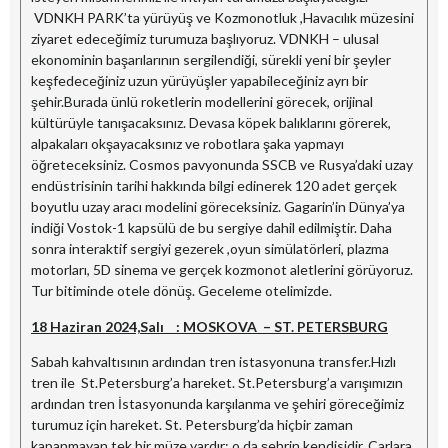
VDNKH PARK’ta yürüyüş ve Kozmonotluk ,Havacılık müzesini
ziyaret edeceğimiz turumuza başlıyoruz. VDNKH – ulusal
ekonominin başarılarının sergilendiği, sürekli yeni bir şeyler
keşfedeceğiniz uzun yürüyüşler yapabileceğiniz ayrı bir
şehir.Burada ünlü roketlerin modellerini görecek, orijinal
kültürüyle tanışacaksınız. Devasa köpek balıklarını görerek,
alpakaları okşayacaksınız ve robotlara şaka yapmayı
öğreteceksiniz. Cosmos pavyonunda SSCB ve Rusya’daki uzay
endüstrisinin tarihi hakkında bilgi edinerek 120 adet gerçek
boyutlu uzay aracı modelini göreceksiniz. Gagarin’in Dünya’ya
indiği Vostok-1 kapsülü de bu sergiye dahil edilmiştir. Daha
sonra interaktif sergiyi gezerek ,oyun simülatörleri, plazma
motorları, 5D sinema ve gerçek kozmonot aletlerini görüyoruz.
Tur bitiminde otele dönüş. Geceleme otelimizde.
18 Haziran 2024,Salı : MOSKOVA – ST. PETERSBURG
Sabah kahvaltısının ardından tren istasyonuna transfer.Hızlı
tren ile St.Petersburg’a hareket. St.Petersburg’a varışımızın
ardından tren İstasyonunda karşılanma ve şehiri göreceğimiz
turumuz için hareket. St. Petersburg’da hiçbir zaman
kapanmayan tek bir müze vardır: o da şehrin kendisidir. Çarlara