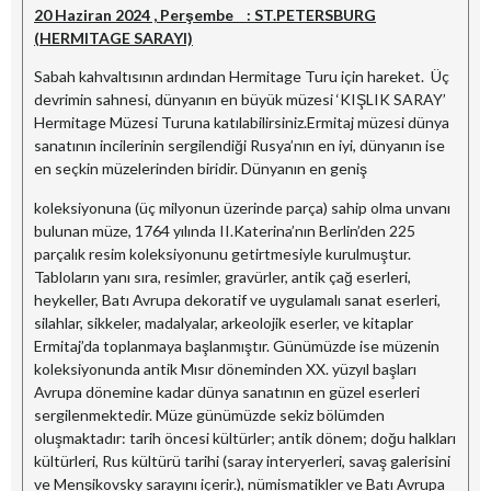
20 Haziran 2024 , Perşembe : ST.PETERSBURG
(HERMITAGE SARAYI)
Sabah kahvaltısının ardından Hermitage Turu için hareket. Üç
devrimin sahnesi, dünyanın en büyük müzesi ‘KIŞLIK SARAY’
Hermitage Müzesi Turuna katılabilirsiniz.Ermitaj müzesi dünya
sanatının incilerinin sergilendiği Rusya’nın en iyi, dünyanın ise
en seçkin müzelerinden biridir. Dünyanın en geniş
koleksiyonuna (üç milyonun üzerinde parça) sahip olma unvanı
bulunan müze, 1764 yılında II.Katerina’nın Berlin’den 225
parçalık resim koleksiyonunu getirtmesiyle kurulmuştur.
Tabloların yanı sıra, resimler, gravürler, antik çağ eserleri,
heykeller, Batı Avrupa dekoratif ve uygulamalı sanat eserleri,
silahlar, sikkeler, madalyalar, arkeolojik eserler, ve kitaplar
Ermitaj’da toplanmaya başlanmıştır. Günümüzde ise müzenin
koleksiyonunda antik Mısır döneminden XX. yüzyıl başları
Avrupa dönemine kadar dünya sanatının en güzel eserleri
sergilenmektedir. Müze günümüzde sekiz bölümden
oluşmaktadır: tarih öncesi kültürler; antik dönem; doğu halkları
kültürleri, Rus kültürü tarihi (saray interyerleri, savaş galerisini
ve Menşikovsky sarayını içerir.), nümismatikler ve Batı Avrupa