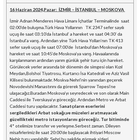
16 Haziran 2024,Pazar: İZMİR – İSTANBUL – MOSKOVA
İzmir Adnan Menderes Hava Limanı İçhatlar Terminalinde saat
02:00’de buluşma.Türk Hava Yollarının TK 2347 sefer sayılı
uçuş ile saat 03:10’da İstanbul’ a hareket ve saat 04:30’ da
İstanbul’a varış. Ardından yine Türk Hava Yolları’nın TK 413
sefer sayılı uçuş ile saat 07:00’de İstanbul’dan Moskova’ya
hareket ve saat 10:45’de Moskova’ya varış. Havaalanında
karşılanmanın ardından yarım günlük şehir turu için hareket.
Görülecek yerler arasında bir dönemin de simgesi olan Kızıl
Meydan,Bolshoi Tiyatrosu, Kurtarıcı İsa Katedrali ve Aziz Vasil
Kilisesi bulunmaktadır. Moskva Nehri’nin yanından geçerek
Novodevishi Manastırını da görerek Sparrow Tepesi’ne
ulaşacağız.Buradan Moskova’yı seyredecek ve son olarak Main
Caddesi ile Tverskaya’yı göreceğiz. Ardından Metro ve Arbat
Caddesi turu yapılacaktır. S
anatçıların eserlerini
sergiledikleri Arbat sokağı,ve müzeleri aratmayacak
güzellikteki metro istasyonlarını göreceğiz. Tur bitiminde
4* otelimize transfer ve yerleşme.Serbest zaman. Dileyen
misafirlerimiz ile saat 20:00’de başlayacak ihtiyari Moscow
Nehir turu yapılabilir. Şehri bu şekilde görmek sizleri