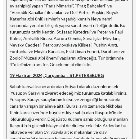
ev sahipliği yapan “Paris Mimarisi”, “Prag Bahçeleri” ve
“Venedik Kanalları” ile anılan ve Deli Petro, Puşkin, Büyük
Katerina gibi ünlü isimlerin yaşadığı kentin Neva nehri
kenarında yer alan bir çok yapısı sanat eseri niteliğindedir. Bu
turumuzda tarihi kentin, St.Isaac Katedrali ve Peter ve Paul
Kalesi, Amirallik Binası, Aurora Gemisi, Sanatçılar Meydanı,
Nevsky Caddesi, Petropavlovskaya Kilisesi, Pushin Anıtı,
Fontanka ve Moyka Kanalları, Eski Liman Feneri, Darphane ve
Zooloji Müzesi gibi önemli yapılarını göreceğiz. Tur bitiminde
4*otelimize transfer. Geceleme otelimizde.
19 Haziran 2024, Çarşamba : ST.PETERSBURG
Sabah kahvaltısının ardından ihtiyari olarak düzenlenecek
Yusupov Sarayı’nı ziyaret edeceğimiz turumuza katılabilirsiniz.
Yusupov Sarayı, saraylarının lüksü ve zenginliği konusunda
çarlarla yarışan bir aileye aitti. Burası aynı zamanda Nikholas
II’nin karısı üzerinde büyük etkiye sahip olan Rasputin’in de
öldürüldüğü yerdir. Doğaüstü güçlere sahip olduğuna inanılan
Rasputin’in gizemli hikayesini de dinleyeceksiniz. Ardından bu
hikayede yer alan 19. yüzyıla ait iç mekanları ve olay
karakterlerini gösteren balmumu figürlerinin yer aldığı müzeyi