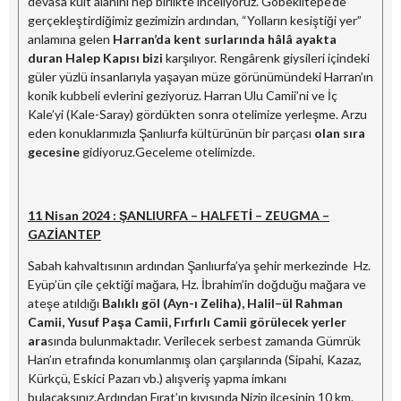
devasa kült alanını hep birlikte inceliyoruz. Göbeklitepe’de
gerçekleştirdiğimiz gezimizin ardından, “Yolların kesiştiği yer”
anlamına gelen
Harran’da kent surlarında hâlâ ayakta
duran Halep Kapısı bizi
karşılıyor. Rengârenk giysileri içindeki
güler yüzlü insanlarıyla yaşayan müze görünümündeki Harran’ın
konik kubbeli evlerini geziyoruz. Harran Ulu Camii’ni ve İç
Kale’yi (Kale-Saray) gördükten sonra otelimize yerleşme. Arzu
eden konuklarımızla Şanlıurfa kültürünün bir parçası
olan sıra
gecesine
gidiyoruz.Geceleme otelimizde.
11 Nisan 2024 : ŞANLIURFA – HALFETİ – ZEUGMA –
GAZİANTEP
Sabah kahvaltısının ardından Şanlıurfa’ya şehir merkezinde Hz.
Eyüp’ün çile çektiği mağara, Hz. İbrahim’in doğduğu mağara ve
ateşe atıldığı
Balıklı göl (Ayn-ı Zeliha), Halil–ül Rahman
Camii, Yusuf Paşa Camii, Fırfırlı Camii görülecek yerler
ara
sında bulunmaktadır. Verilecek serbest zamanda Gümrük
Han’ın etrafında konumlanmış olan çarşılarında (Sipahi, Kazaz,
Kürkçü, Eskici Pazarı vb.) alışveriş yapma imkanı
bulacaksınız.Ardından Fırat’ın kıyısında Nizip ilçesinin 10 km.