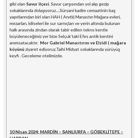
gibi olan
Savur ilçesi.
Savur çarşısından yol alıp gezip
sokaklarında dolaşıyoruz….Süryani kadim cemaatinin baş
yapıtlarından biri olan HAH ( Anıtlı) Manastırı Mağara evleri,
mezarları, kiliseleri ile sur sarnıçları ve yerin altında bulunan
halk arasında zindan olarak tabir edilen tekno kentle
büyüleneceğimiz yer bize Selçuk’taki Efes antik kentini
anımsatacaktır.
Mor Gabriel Manastırını ve Elzidi ( mağara
köyünü
ziyaret ediyoruz.Taihi Midyat sokaklarında yürüyüş
keyfi . Geceleme otelimizde.
10 Nisan 2024; MARDİN – ŞANLIURFA – GÖBEKLİTEPE –