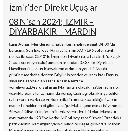
İzmir’den Direkt Uçuşlar
08 Nisan 2024; İZMİR –
DİYARBAKIR – MARDİN
İzmir Adnan Menderes iç hatlar terminalinde saat 04:00 ’da
buluşma. Sun Express Havayolları’nın XQ 9196 sefer sayılı
uçuşu ile saat 05.40’de İzmir’den Diyarbakır’a hareket. Yaklaşık
2 saat süren yolculuğumuzun ardından 07.35’de Diyarbakır
Havalimanı’na varış.Kahvaltının ardından yeni bir Mardin
gününe merhaba derken Büyük İskender ve pers kralı Darius
savaşına sahne olan
Dara Antik kentine
yöneliyoruz
Deyrulzafaran Manastırı
olacak. İsa’dan sonra 5.
yüzyılda Şemsiler zamanında güneş tapınağı olarak inşa edilen
daha sonra yüzlerce yıl Süryanilerin merkez patrikliğini yapan
manastır hakkında bilgiler alacağız. Muhteşem mimarisi yanında
Süryani Kilisesi’nin önemli merkezlerinden biri olan Manastır
aynı zamanda 1932’ye kadar 640 yıl boyunca Süryani Ortodoks
patriklerinin ikametgâh yeriydi.Mardin’i keşfe çıkıyoruz. Mardin
Müzesi’ni gezdikten sonra birçok dizi ve filme ev sahipliği