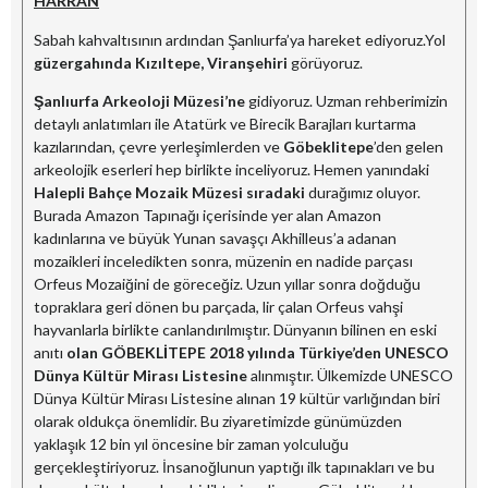
HARRAN
Sabah kahvaltısının ardından Şanlıurfa’ya hareket ediyoruz.Yol
güzergahında Kızıltepe, Viranşehiri
görüyoruz.
Şanlıurfa Arkeoloji Müzesi’ne
gidiyoruz. Uzman rehberimizin
detaylı anlatımları ile Atatürk ve Birecik Barajları kurtarma
kazılarından, çevre yerleşimlerden ve
Göbeklitepe
’den gelen
arkeolojik eserleri hep birlikte inceliyoruz. Hemen yanındaki
Halepli Bahçe Mozaik Müzesi sıradaki
durağımız oluyor.
Burada Amazon Tapınağı içerisinde yer alan Amazon
kadınlarına ve büyük Yunan savaşçı Akhilleus’a adanan
mozaikleri inceledikten sonra, müzenin en nadide parçası
Orfeus Mozaiğini de göreceğiz. Uzun yıllar sonra doğduğu
topraklara geri dönen bu parçada, lir çalan Orfeus vahşi
hayvanlarla birlikte canlandırılmıştır. Dünyanın bilinen en eski
anıtı
olan GÖBEKLİTEPE 2018 yılında Türkiye’den UNESCO
Dünya Kültür Mirası Listesine
alınmıştır. Ülkemizde UNESCO
Dünya Kültür Mirası Listesine alınan 19 kültür varlığından biri
olarak oldukça önemlidir. Bu ziyaretimizde günümüzden
yaklaşık 12 bin yıl öncesine bir zaman yolculuğu
gerçekleştiriyoruz. İnsanoğlunun yaptığı ilk tapınakları ve bu