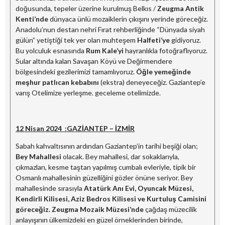
doğusunda, tepeler üzerine kurulmuş Belkıs /
Zeugma Antik
Kenti’nde
dünyaca ünlü mozaiklerin çıkışını yerinde göreceğiz.
Anadolu’nun destan nehri Fırat rehberliğinde “Dünyada siyah
gülün” yetiştiği tek yer olan muhteşem
Halfeti’ye
gidiyoruz.
Bu yolculuk esnasında
Rum Kale’yi
hayranlıkla fotoğraflıyoruz.
Sular altında kalan Savaşan Köyü ve Değirmendere
bölgesindeki gezilerimizi tamamlıyoruz.
Öğle yemeğinde
meşhur patlıcan kebabını
(ekstra) deneyeceğiz. Gaziantep’e
varış Otelimize yerleşme. geceleme otelimizde.
12 Nisan 2024 :GAZİANTEP – İZMİR
Sabah kahvaltısının ardından Gaziantep’in tarihi beşiği olan;
Bey Mahallesi
olacak. Bey mahallesi, dar sokaklarıyla,
çıkmazları, kesme taştan yapılmış cumbalı evleriyle, tipik bir
Osmanlı mahallesinin güzelliğini gözler önüne seriyor. Bey
mahallesinde sırasıyla
Atatürk Anı Evi, Oyuncak Müzesi,
Kendirli Kilisesi, Aziz Bedros Kilisesi ve Kurtuluş Camisini
göreceğiz. Zeugma Mozaik Müzesi’nde
çağdaş müzecilik
anlayışının ülkemizdeki en güzel örneklerinden birinde,