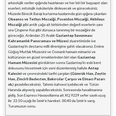
arkeolojik veriler ışığında hazırlanan ve her biri bir başyapıt olan
eserleri, mitolojik öyküleriyle dinleyecek ve göreceksiniz.
Müzede Birecik Barajı kurtarma kazılarında gün ışığına çıkarılan
Okeanos ve Tethys Mozaiği, Poseidon Mozaiği
,
Akhileus
Mozaiği
gibi antik çağa ait birbirinden değerli eserlerin yanı
sıra Çingene Kızı gibi dünyaca tanınmış bir mozaiğini de
göreceğiz. Ardından 25 Aralık
Gaziantep Savunması
Kahramanlık Panoraması ve Müzesi
ziyaretimizde ise
Gaziantep’in destansı milli direnişine şahit olacaksınız. Emine
Göğüş Mutfak Müzesini ve Osmanlı hamam mimarisi ve
kültürünün en güzel örneklerinden biri olan
Gaziantep
Hamam Müzesini
gördükten sonra Gaziantep’in eski kent
dokusunu hissetmek için yeni düzenlenmiş haliyle
Antep
Kalesini
ve çevresindeki tarihi çarşıları
(Gümrük Han, Zeytin
Han, Zincirli Bedesten, Bakırcılar Çarşısı ve Elmacı Pazarı
vb.
) gezebileceksiniz. Tahmis kahvesi içebilecek ve Tütün
Hanında alışveriş yapabileceksiniz. Sonrasında havalimanına
gidiş. Sun Express Havayollarına ait XQ 9229 sefer sayılı uçuş
ile 22.50 uçağı ile İzmir’e hareket. 00.40 da İzmir’e varış.
Turumuzun sonu.