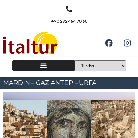
+90 232 464 70 60
MARDİN – GAZİANTEP – URFA