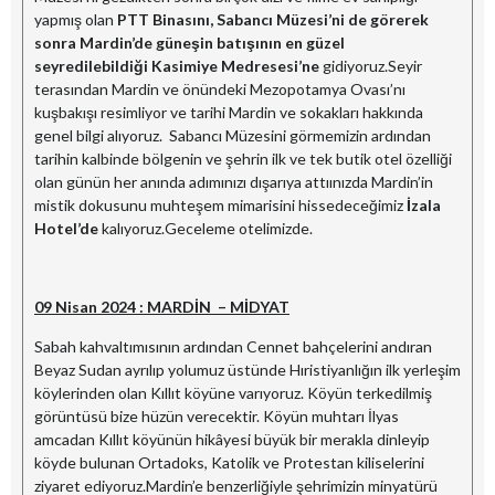
yapmış olan
PTT Binasını, Sabancı Müzesi’ni de görerek
sonra Mardin’de güneşin batışının en güzel
seyredilebildiği Kasimiye Medresesi’ne
gidiyoruz.Seyir
terasından Mardin ve önündeki Mezopotamya Ovası’nı
kuşbakışı resimliyor ve tarihi Mardin ve sokakları hakkında
genel bilgi alıyoruz. Sabancı Müzesini görmemizin ardından
tarihin kalbinde bölgenin ve şehrin ilk ve tek butik otel özelliği
olan günün her anında adımınızı dışarıya attıınızda Mardin’in
mistik dokusunu muhteşem mimarisini hissedeceğimiz
İzala
Hotel’de
kalıyoruz.Geceleme otelimizde.
09 Nisan 2024 : MARDİN – MİDYAT
Sabah kahvaltımısının ardından Cennet bahçelerini andıran
Beyaz Sudan ayrılıp yolumuz üstünde Hıristiyanlığın ilk yerleşim
köylerinden olan Kıllıt köyüne varıyoruz. Köyün terkedilmiş
görüntüsü bize hüzün verecektir. Köyün muhtarı İlyas
amcadan Kıllıt köyünün hikâyesi büyük bir merakla dinleyip
köyde bulunan Ortadoks, Katolik ve Protestan kiliselerini
ziyaret ediyoruz.Mardin’e benzerliğiyle şehrimizin minyatürü