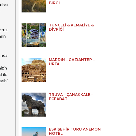
BİRGİ
rilen
n
TUNCELİ & KEMALİYE &
oruz.
DİVRİĞİ
rın
ında
MARDİN – GAZİANTEP –
URFA
izin
 ile
rihi
TRUVA – ÇANAKKALE –
ECEABAT
ESKİŞEHİR TURU ANEMON
HOTEL