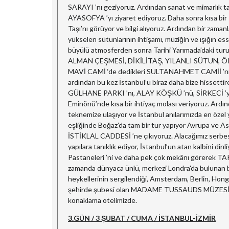
SARAYI ’nı geziyoruz. Ardından sanat ve mimarlık ta
AYASOFYA ’yı ziyaret ediyoruz. Daha sonra kısa bir 
Taşı’nı görüyor ve bilgi alıyoruz. Ardından bir zamanl
yükselen sütunlarının ihtişamı, müziğin ve ışığın 
büyülü atmosferden sonra Tarihi Yarımada’daki tur
ALMAN ÇEŞMESİ, DİKİLİTAŞ, YILANLI SÜTUN, ÖRM
MAVİ CAMİ ‘de dedikleri SULTANAHMET CAMİİ ’ni ziy
ardından bu kez İstanbul’u biraz daha bize hissett
GÜLHANE PARKI ’nı, ALAY KÖŞKÜ ’nü, SİRKECİ ’yi gö
Eminönü’nde kısa bir ihtiyaç molası veriyoruz. Ar
teknemize ulaşıyor ve İstanbul anılarımızda en özel
eşliğinde Boğaz’da tam bir tur yapıyor Avrupa ve Asy
İSTİKLAL CADDESİ ’ne çıkıyoruz. Alacağımız serbes
yapılara tanıklık ediyor, İstanbul’un atan kalbini dinli
Pastaneleri ’ni ve daha pek çok mekânı görerek T
zamanda dünyaca ünlü, merkezi Londra'da bulunan ba
heykellerinin sergilendiği, Amsterdam, Berlin, Hon
şehirde şubesi olan MADAME TUSSAUDS MÜZESİ ‘ni 
konaklama otelimizde.
3.GÜN / 3 ŞUBAT / CUMA / İSTANBUL-İZMİR