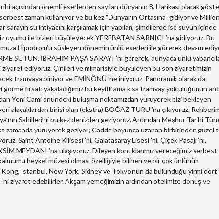
rihi açısından önemli eserlerden sayılan dünyanın 8. Harikası olarak göste
serbest zaman kullanıyor ve bu kez “Dünyanın Ortasına” gidiyor ve Millio
ar sarayın su ihtiyacını karşılamak için yapılan, şimdilerde ise suyun içinde
essiz uyumu ile bizleri büyüleyecek YEREBATAN SARNICI ’na gidiyoruz. Bu
umuza Hipodrom’u süsleyen dönemin ünlü eserleri ile görerek devam ediy
E SÜTUN, İBRAHİM PAŞA SARAYI ’nı görerek, dünyaca ünlü yabancıla
aret ediyoruz. Çinileri ve mimarisiyle büyüleyen bu son ziyaretimizin
irecek tramvaya biniyor ve EMİNÖNÜ ’ne iniyoruz. Panoramik olarak da
rme fırsatı yakaladığımız bu keyifli ama kısa tramvay yolculuğunun ard
dından Yeni Cami önündeki buluşma noktamızdan yürüyerek bizi bekleyen
 yeri alacaklardan birisi olan (ekstra) BOĞAZ TURU ’na çıkıyoruz. Rehberim
a’nın Sahilleri’ni bu kez denizden geziyoruz. Ardından Meşhur Tarihi Tünel
t zamanda yürüyerek geziyor; Cadde boyunca uzanan birbirinden güzel ta
yoruz. Saint Antoine Kilisesi ’ni, Galatasaray Lisesi ’ni, Çiçek Pasajı ’nı,
AKSİM MEYDANI ’na ulaşıyoruz. Dileyen konuklarımız vereceğimiz serbest
lmumu heykel müzesi olması özelliğiyle bilinen ve bir çok ünlünün
g Kong, İstanbul, New York, Sidney ve Tokyo'nun da bulunduğu yirmi dört
ziyaret edebilirler. Akşam yemeğimizin ardından otelimize dönüş ve