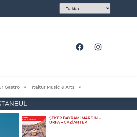
tur Gastro
Italtur Music & Arts
İSTANBUL
ŞEKER BAYRAMI MARDİN –
URFA – GAZİANTEP