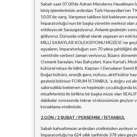
Sabah saat 07.00'de Adnan Menderes Havalimanı İç 
biniş işlemlerimizin ardından Türk Havayolları’nın T
10.05’de varış. Varışımızı takiben bizi bekleyen 
İmparatorluğu’nun bir başka yönetim merkezi olan ay
etkileyecek Sarayıgeziyoruz. Anlamlı gezimizin so
gidiyoruz. Dünyada orijinal olarak yaşayan en eski 
MİLLİ SARAYLAR KOLEKSİYONU MÜZESİ ’ne geçiyoruz.
eşyaların, İmparatorluğun son 70 yılına şahitliğin
semtinde serbest zaman veriyoruz. Bizans dönemine u
Osmanlı Sarayları, Has Bahçeleri, Kara Kartal’ı, Mod
kültürel mirası ile biliriz. Kaptan-I Deryaların Semti
Boğaz kültürü, enerjik genç nüfusu, aktif kültür haya
gezimizi bitiriyor FORUM İSTANBUL ‘a doğru yol alı
sabırsızlıkla beklenen ve hepimizin çocukluğunda 
misafirlerimiz ile birlikte bir başka müze olan SEAL
dakikalar sonrasında tekrar otobüsümüze geçiyor v
konaklama otelimizde.
2.GÜN / 2 ŞUBAT / PERŞEMBE / İSTANBUL
Sabah kahvaltımızın ardından otelimizden ayrılıyo
İmparatorluğu’na 624 yıllık tarihinde 378 yılını ge