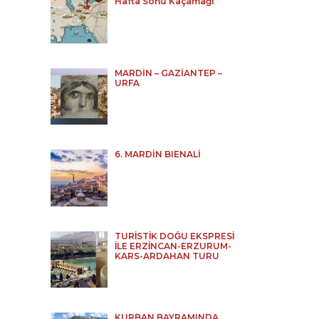
Hafta Sonu Kaçamağı
MARDİN – GAZİANTEP –
URFA
6. MARDİN BIENALİ
TURİSTİK DOĞU EKSPRESİ
İLE ERZİNCAN-ERZURUM-
KARS-ARDAHAN TURU
KURBAN BAYRAMINDA