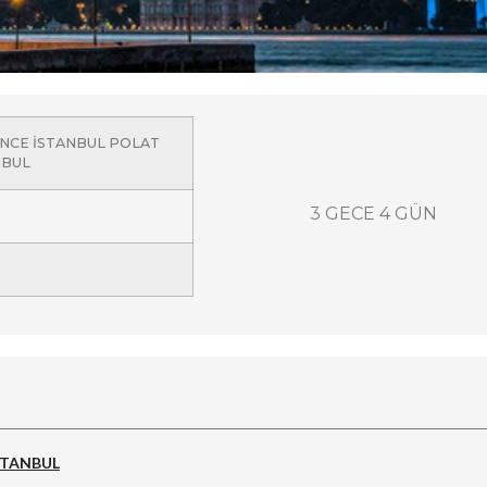
ANCE İSTANBUL POLAT
NBUL
3 GECE 4 GÜN
İSTANBUL