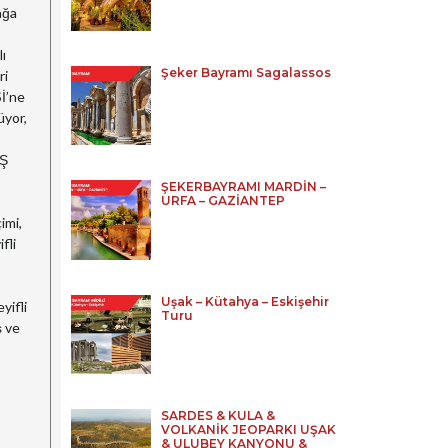
ağa
ı
Şeker Bayramı Sagalassos
ri
İ’ne
üyor,
AŞ
ŞEKERBAYRAMI MARDİN –
URFA – GAZİANTEP
imi,
fli
Uşak – Kütahya – Eskişehir
yifli
Turu
ş ve
SARDES & KULA &
VOLKANİK JEOPARKI UŞAK
& ULUBEY KANYONU &