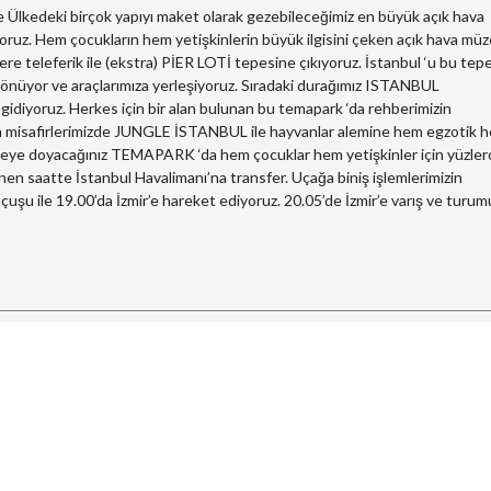
ve Ülkedeki birçok yapıyı maket olarak gezebileceğimiz en büyük açık hava
oruz. Hem çocukların hem yetişkinlerin büyük ilgisini çeken açık hava müz
re teleferik ile (ekstra) PİER LOTİ tepesine çıkıyoruz. İstanbul ‘u bu te
 dönüyor ve araçlarımıza yerleşiyoruz. Sıradaki durağımız ISTANBUL
ruz. Herkes için bir alan bulunan bu temapark ‘da rehberimizin
en misafirlerimizde JUNGLE İSTANBUL ile hayvanlar alemine hem egzotik 
lenceye doyacağınız TEMAPARK ‘da hem çocuklar hem yetişkinler için yüzler
en saatte İstanbul Havalimanı’na transfer. Uçağa biniş işlemlerimizin
çuşu ile 19.00’da İzmir’e hareket ediyoruz. 20.05’de İzmir’e varış ve turu