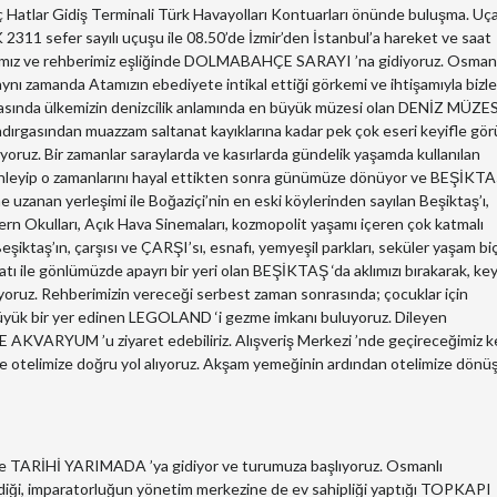
Hatlar Gidiş Terminali Türk Havayolları Kontuarları önünde buluşma. Uç
K 2311 sefer sayılı uçuşu ile 08.50’de İzmir’den İstanbul’a hareket ve saat
aracımız ve rehberimiz eşliğinde DOLMABAHÇE SARAYI ’na gidiyoruz. Osmanl
nı zamanda Atamızın ebediyete intikal ettiği görkemi ve ihtişamıyla bizle
nrasında ülkemizin denizcilik anlamında en büyük müzesi olan DENİZ MÜZES
kadırgasından muazzam saltanat kayıklarına kadar pek çok eseri keyifle gör
 Bir zamanlar saraylarda ve kasırlarda gündelik yaşamda kullanılan
i dinleyip o zamanlarını hayal ettikten sonra günümüze dönüyor ve BEŞİKT
zanan yerleşimi ile Boğaziçi’nin en eski köylerinden sayılan Beşiktaş’ı,
ern Okulları, Açık Hava Sinemaları, kozmopolit yaşamı içeren çok katmalı
 Beşiktaş’ın, çarşısı ve ÇARŞI’sı, esnafı, yemyeşil parkları, seküler yaşam biç
tı ile gönlümüzde apayrı bir yeri olan BEŞİKTAŞ ‘da aklımızı bırakarak, keyi
yoruz. Rehberimizin vereceği serbest zaman sonrasında; çocuklar için
büyük bir yer edinen LEGOLAND ‘i gezme imkanı buluyoruz. Dileyen
IFE AKVARYUM ’u ziyaret edebiliriz. Alışveriş Merkezi ’nde geçireceğimiz ke
e otelimize doğru yol alıyoruz. Akşam yemeğinin ardından otelimize dönü
r ve TARİHİ YARIMADA ’ya gidiyor ve turumuza başlıyoruz. Osmanlı
çirdiği, imparatorluğun yönetim merkezine de ev sahipliği yaptığı TOPKAPI