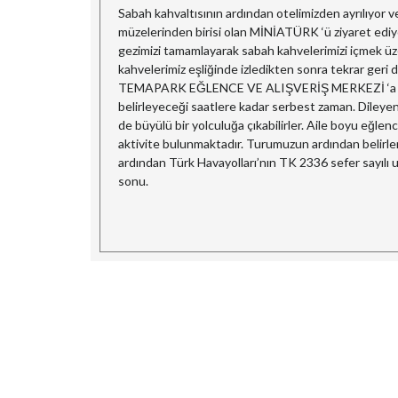
Sabah kahvaltısının ardından otelimizden ayrılıyor 
müzelerinden birisi olan MİNİATÜRK ‘ü ziyaret ediy
gezimizi tamamlayarak sabah kahvelerimizi içmek üze
kahvelerimiz eşliğinde izledikten sonra tekrar geri
TEMAPARK EĞLENCE VE ALIŞVERİŞ MERKEZİ ‘a gidiyo
belirleyeceği saatlere kadar serbest zaman. Diley
de büyülü bir yolculuğa çıkabilirler. Aile boyu eğ
aktivite bulunmaktadır. Turumuzun ardından belirlen
ardından Türk Havayolları’nın TK 2336 sefer sayılı u
sonu.