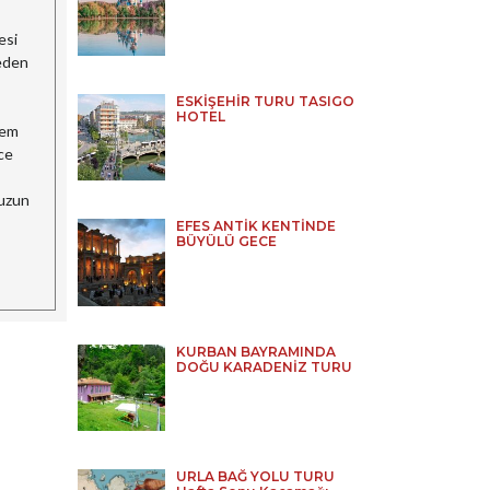
esi
peden
ESKİŞEHİR TURU TASIGO
HOTEL
hem
ce
muzun
EFES ANTİK KENTİNDE
BÜYÜLÜ GECE
KURBAN BAYRAMINDA
DOĞU KARADENİZ TURU
URLA BAĞ YOLU TURU