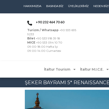
HAKKIMIZDA
BASINDA BIZ
ÜYELIKLERIMIZ
NEDEN BIZ
+90 232 464 70 60
Turizm / Whatsapp
+90 533 695
9233
Bilet
+90 533 918 39 18
MICE
+90 533 094 10 70
09:00-18:00 Hafta İçi
09:00-14:00 Cumartesi
İtaltur Tourism
İtaltur M.I.C.E.
ŞEKER BAYRAMI 5* RENAISSANCE