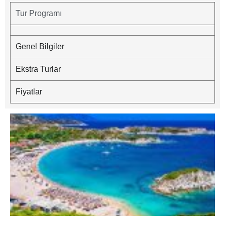
Tur Programı
Genel Bilgiler
Ekstra Turlar
Fiyatlar
S
1
2
(