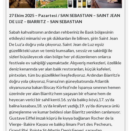
27 Ekim 2025 – Pazartesi / SAN SEBASTIAN – SAINT JEAN
DE LUZ – BIARRITZ – SAN SEBASTIAN
Sabah kahvaltısının ardından rehberiniz ile Bask bölgesinin
etkileyici mimarisi ve şık dükkanları ile bilinen, şirin Saint Jean
De Luz’a doğru yola çıkıyoruz. Saint Jean de Luz eşsiz
güzellikteki uzun ve temiz kumsalları, sessiz ve sakinliği ile
sizleri büyüleyecek olan bölge her yıl düzenlenen onlarca
festivale ev sahipliği yapmaktadır. Alışveriş merkezleri, özellikle
deniz kenarında yer alan balık restoranları, küçük kafeleri,
pintxoları, tüm bu güzellikleri keşfediyoruz. Ardından Biarritz’e
doğru yola çıkıyoruz, Fransa’nın güneybatısında Atlantik
okyanusuna bakan Biscay Körfezi’nde İspanya sınırının hemen
üzerinde yer alan Biarritz hem yaşayan bir efsane hem de
heyecan verici bir sahil kenti.16. yy’da balıkçı köyü,17. yy’da
balina kasabası,18. yy’da kraliyet yazlığı,19. yy’da dünyaca ünlü
güneşlenme ve kumar beldesi olan Biarritz yeniden canlanıyor.
Gustave Eiffel imzalı köprü ile kıyıya bağlanan Rocher de la
Vierge- Bakire Kayası ve balıkçı limanı Port des Pecheurs,
Grand Plaj, Pointe St-Martin Deniz Feneri, saraydan