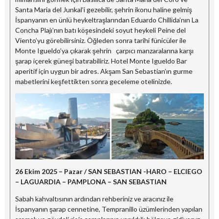
Santa Maria del Junkal’i gezebilir, şehrin ikonu haline gelmiş
İspanyanın en ünlü heykeltraşlarından Eduardo Chillida’nın La
Concha Plajı’nın batı köşesindeki soyut heykeli Peine del
Viento’yu görebilirsiniz. Öğleden sonra tarihi fünicüler ile
Monte Igueldo’ya çıkarak şehrin çarpıcı manzaralarına karşı
şarap içerek güneşi batırabiliriz. Hotel Monte Igueldo Bar
aperitif için uygun bir adres. Akşam San Sebastian’ın gurme
mabetlerini keşfettikten sonra geceleme otelinizde.
26 Ekim 2025 – Pazar / SAN SEBASTIAN -HARO – ELCIEGO
– LAGUARDIA – PAMPLONA – SAN SEBASTIAN
Sabah kahvaltısının ardından rehberiniz ve aracınız ile
İspanyanın şarap cennetine, Tempranillo üzümlerinden yapılan