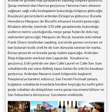
aromalı ve gövdeli rioja şaraplarının yapıldığı bölgeye gidiyoruz.
Şarap merkezi olan Haro’ya geçiyoruz. Haronun haro olmasını
sağlayan sağlı sollu bodegaların bulunduğu bölgeye gideceğiz.
Büyüleyici görüntülerin ardından Elciego’ya gidiyoruz. Burada
Herederos Margues de Riscal
’
in efsanevi tesisini gezeceğiz.
Binaların altında; içlerinde 150 yıllık şaraplarında, bulunduğu
yüzlerce metre uzunluğunda, meşe şarap fıçıları ile dolu taş
mahzenleri göreceğiz. Margues de Riscal, tasarımı ünlü mimar
Frank Ghery tarafından yapılmış, içersinde gurme restoranı ve
barı bulunan butik oteli ile de tüm dünyada tanınan bir marka
.
Burayı gezecek ve burada şarap tadımı yapacağız. Ardından
Rioja bölgesinin merkezi olan Laguardia Kasabası’na
geçiyoruz. Eski şehirde yer alan Calle Laurel ve Calle San Juan
sokaklarında yan yana dizilmiş tapas barları ile ünlü bu kasabayı
geziyoruz. Ardından Navarre özerk bölgesinin başkenti
Pamplona’ya hareket ediyoruz. San Fermin Festivali zamanı,
boğaların sokaklarda insanlarla beraber koştuğu bu tarihi şehri
gezip sokakları da dolaştıktan sonra şarap maceramız bitiyor ve
San Sebastian’a dönüyoruz. Geceleme otelinizde.