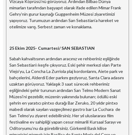
Vizcaya Köprüsü’nü görüyoruz. Ardından Bilbao Dünya
mimarları tarafından başyapıt olarak ifade edilen Mimar Frank
Gehry’nin gurur kaynağı Guggenheim Müzesi ziyaretimizi
yapıyoruz. Turumuzun ardından San Sebastian’a hareket ve
otelimize varış. Serbest zaman ve konaklama.
25 Ekim 2025- Cumartesi/ SAN SEBASTIAN
Sabah kahvaltısının ardından aracınız ve rehberiniz eşliğinde
San Sebastian’ı keşfe çıkıyoruz. Eski şehir merkezi olan Parte
Viejo’yu, La Concha La Zurriola plaj kordonlarını, Aiete park ve
bahçelerini, Alderdi Eder parkını geziyoruz, Santa Clara adasını
uzaktan görüyoruz. Yaklaşık 3 saat sürecek rehberimiz
eşliğindeki şehir turunun ardından San Telmo Modern Sanat
Müzesi’ni gezebilir, müzenin yakınında bulunan; ödüllü eski
şehrin en yaratıcı pintxo durağı Bar Zeruko, 20 yıldır pintxo
mabedi olarak sayılan vazgeçilmez gastro bar La Cuchara de
San Telmo’yu ziyaret edebilirsiniz. Her yıl uluslararası film
festivaline ev sahipliği yapan cesur mimarili Kursaal Sarayı ve
Oditoryumu’nu da görebilirsiniz. Görkemli Bask kilise
mimarisini görmek için Basilica de Santa Maria del Coro ve