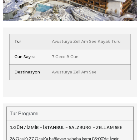
Tur
Avusturya Zell Am See Kayak Turu
Gün Sayısı
7 Gece 8 Gün
Destinasyon
Avusturya Zell Am See
Tur Programı
1.GÜN / İZMİR – İSTANBUL – SALZBURG – ZELL AM SEE
26 Ocak’ı 27 Ocak’a bağlayan sabaha karşı 03:00’de İzmir