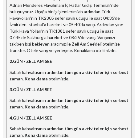
Adnan Menderes Havalimanı İç Hatlar Gidiş Terminali’nde
buluşuyoruz. Uçağa biniş işlemlerimizin ardından Türk
Havayolları’nın TK2305 sefer sayılı uçuşu ile saat 04:35’de
İzmir’den İstanbul’a hareket ve 05:40’da varış. Ardından yine
Türk Hava Yolları’nın TK1381 sefer sayılı uçuşu ile saat
07:45’de Salzburg’a hareket ve 08:25’de varış. Varışımızı
takiben bizi bekleyen aracımız ile Zell Am See’deli otelimize
transfer. Otele varış ve yerleşme. Konaklama otelimizde.
2.GÜN /
ZELL AM SEE
Sabah kahvaltısının ardından
tüm gün aktiviteler için serbest
zaman. Konaklama
otelimizde.
3.GÜN /
ZELL AM SEE
Sabah kahvaltısının ardından
tüm gün aktiviteler için serbest
zaman. Konaklama
otelimizde.
4.GÜN /
ZELL AM SEE
Sabah kahvaltısının ardından
tüm gün aktiviteler için serbest
zaman. Konaklama
otelimizde.