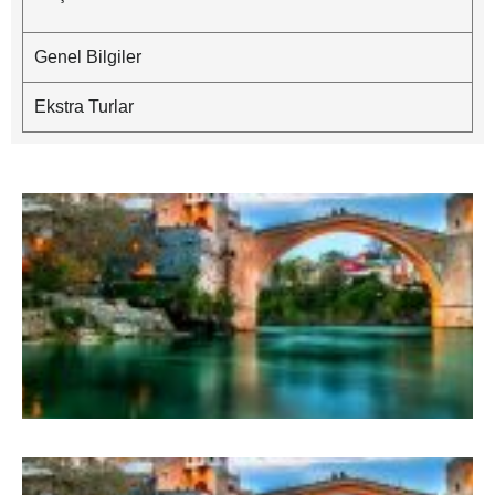
Genel Bilgiler
Ekstra Turlar
B
–
G
M
B
–