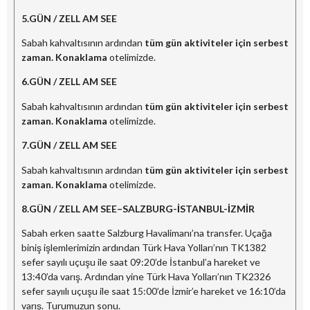
5.GÜN /
ZELL AM SEE
Sabah kahvaltısının ardından
tüm gün aktiviteler için serbest
zaman. Konaklama
otelimizde.
6.GÜN /
ZELL AM SEE
Sabah kahvaltısının ardından
tüm gün aktiviteler için serbest
zaman. Konaklama
otelimizde.
7.GÜN /
ZELL AM SEE
Sabah kahvaltısının ardından
tüm gün aktiviteler için serbest
zaman. Konaklama
otelimizde.
8.GÜN /
ZELL AM SEE–SALZBURG-İSTANBUL
-İZMİR
Sabah erken saatte Salzburg Havalimanı’na transfer. Uçağa
biniş işlemlerimizin ardından Türk Hava Yolları’nın TK1382
sefer sayılı uçuşu ile saat 09:20’de İstanbul’a hareket ve
13:40’da varış. Ardından yine Türk Hava Yolları’nın TK2326
sefer sayıılı uçuşu ile saat 15:00’de İzmir’e hareket ve 16:10’da
varış. Turumuzun sonu.