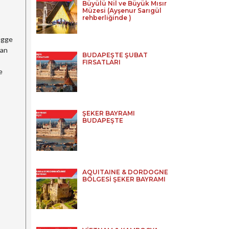
Büyülü Nil ve Büyük Mısır
Müzesi (Ayşenur Sarıgül
rehberliğinde )
rugge
man
BUDAPEŞTE ŞUBAT
FIRSATLARI
e
ŞEKER BAYRAMI
BUDAPEŞTE
AQUITAINE & DORDOGNE
BÖLGESİ ŞEKER BAYRAMI