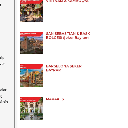
VİETNAM & KAMBOÇYA
t
SAN SEBASTIAN & BASK
BÖLGESİ Şeker Bayramı
miş
yer
BARSELONA ŞEKER
BAYRAMI
alar
aç
MARAKEŞ
i’nin