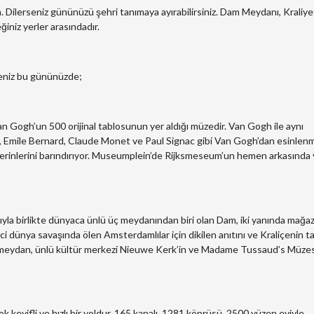
 Dilerseniz gününüzü şehri tanımaya ayırabilirsiniz. Dam Meydanı, Kraliye
ğiniz yerler arasındadır.
seniz bu gününüzde;
n Gogh’un 500 orijinal tablosunun yer aldığı müzedir. Van Gogh ile aynı
 Emile Bernard, Claude Monet ve Paul Signac gibi Van Gogh’dan esinlen
eserinlerini barındırıyor. Museumplein’de Rijksmeseum’un hemen arkasında 
a birlikte dünyaca ünlü üç meydanından biri olan Dam, iki yanında mağaz
ci dünya savaşında ölen Amsterdamlılar için dikilen anıtını ve Kraliçenin t
an meydan, ünlü kültür merkezi Nieuwe Kerk’in ve Madame Tussaud’s Müzes
keyifli ve hızlı bir yoldur. 165 kanalı, 1281 köprüsü, 2500 yüzen eviyle