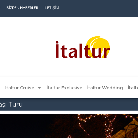
?
BIZDEN HABERLER
İLETIŞIM
Italtur Cruise
İtaltur Exclusive
İtaltur Wedding
İtal
aşı Turu