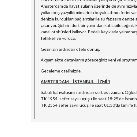
Amsterdam’da hayat suların üzerinde de aynı hızıyla s
yolları beş yüzyıllık mimarinin büyülü atmosferini ya
denizle kurdukları bağlantılar ile su fazlasını denize
çıkarıyor. Şehrin dört bir yanından katılabileceğiniz k
kanal otobüsleri kalkıyor. Pedallı kayıklarla yalnız b
tehlikeli ve yorucu.
Gezinizin ardından otele dönüş.
Akşam ekte detaylarını göreceğiniz yeni yıl program
Geceleme otelimizde.
AMSTERDAM – İSTANBUL – İZMİR
Sabah kahvaltısının ardından serbest zaman. Öğleden
TK 1954 sefer sayılı uçuşu ile saat 18:25’de İstanb
TK 2354 sefer sayılı uçuş ile saat 01:30’da İzmir’e 