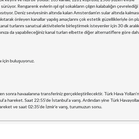
ürüyor. Rengarenk evlerin ışıl ışıl sokakların çılgın kalabalığın çevrelediği
nsıtıyor. Deniz seviyesinin altında kalan Amsterdam’ın sular altında kalmas
 akıtarak önleyen kanallar yapılış amaçlarını çok estetik güzellikleriyle ön p
anal turlarını sanatsal aktivitelerle birleştirmek isteyenler için 30 dk aralık
aşınıza da yapabileceğiniz kanal turları elbette diğer alternatiflere göre da
ı için buluşuyoruz.
 sonra havaalanına transferiniz gerçekleştirilecektir. Türk Hava Yolları’
ul’a hareket. Saat 22:55’de İstanbul’a varış. Ardından yine Türk Havayolla
hareket ve saat 02:35’de İzmir’e varış, turumuzun sonu.