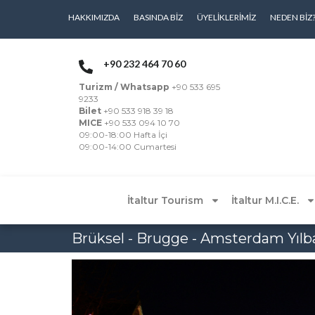
HAKKIMIZDA
BASINDA BIZ
ÜYELIKLERIMIZ
NEDEN BIZ
+90 232 464 70 60
Turizm / Whatsapp
+90 533 695
9233
Bilet
+90 533 918 39 18
MICE
+90 533 094 10 70
09:00-18:00 Hafta İçi
09:00-14:00 Cumartesi
İtaltur Tourism
İtaltur M.I.C.E.
Brüksel - Brugge - Amsterdam Yılb