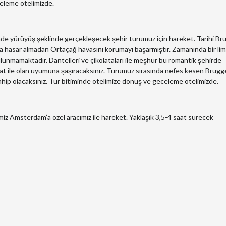
eleme otelimizde.
inde yürüyüş şeklinde gerçekleşecek şehir turumuz için hareket. Tarihi B
da hasar almadan Ortaçağ havasını korumayı başarmıştır. Zamanında bir li
ulunmamaktadır. Dantelleri ve çikolataları ile meşhur bu romantik şehirde
ayat ile olan uyumuna şaşıracaksınız. Turumuz sırasında nefes kesen Brugg
hip olacaksınız. Tur bitiminde otelimize dönüş ve geceleme otelimizde.
z Amsterdam’a özel aracımız ile hareket. Yaklaşık 3,5-4 saat sürecek