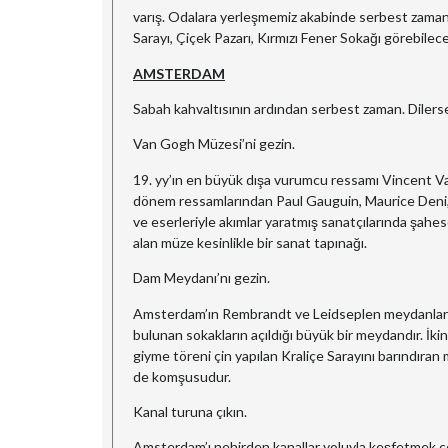
varış. Odalara yerleşmemiz akabinde serbest zaman.
Sarayı, Çiçek Pazarı, Kırmızı Fener Sokağı görebilece
AMSTERDAM
Sabah kahvaltısının ardından serbest zaman. Diler
Van Gogh Müzesi’ni gezin.
19. yy’ın en büyük dışa vurumcu ressamı Vincent Va
dönem ressamlarından Paul Gauguin, Maurice Deni,
ve eserleriyle akımlar yaratmış sanatçılarında şah
alan müze kesinlikle bir sanat tapınağı.
Dam Meydanı’nı gezin.
Amsterdam’ın Rembrandt ve Leidseplen meydanlarıyl
bulunan sokakların açıldığı büyük bir meydandır. İkin
giyme töreni çin yapılan Kraliçe Sarayını barındır
de komşusudur.
Kanal turuna çıkın.
Amsterdam’ı nehirden kanallar yoluyla keşfetmek çok 