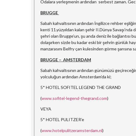
Odalara yerleşmenin ardından serbest zaman. Gec
BRUGGE
Sabah kahvaltısının ardından İngilizce rehber eşliğ
kenti 11.yüzyıldan kalan şehir II.Dünya Savaşı'nda 
şehri olan Brugge’un, şu anda deniz ile bağlantısı b
dolaşırken sizde bu kadar eski bir şehrin günlük h
manzarasını Belfry çan kulesinden görme şansına sa
BRUGGE – AMSTERDAM
Sabah kahvaltısının ardından günümüzü geçireceğimi
yolculuğun ardından Amsterdam’da ki;
5* HOTEL SOFITEL LEGEND THE GRAND
(
www.sofitel-legend-thegrand.com
)
VEYA
5* HOTEL PULITZER’e
(
www.hotelpulitzeramsterdam.nl
)