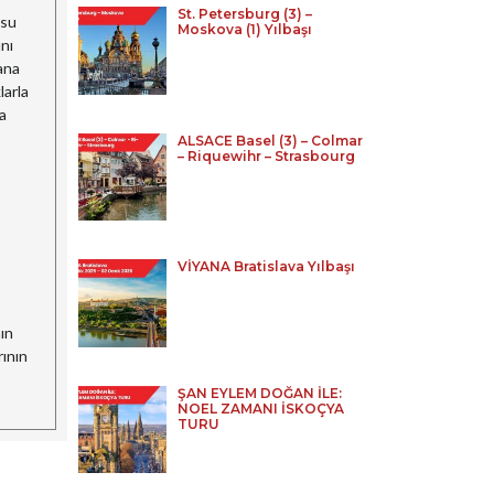
St. Petersburg (3) –
 su
Moskova (1) Yılbaşı
ını
lana
larla
ha
ALSACE Basel (3) – Colmar
– Riquewihr – Strasbourg
VİYANA Bratislava Yılbaşı
nın
rının
ŞAN EYLEM DOĞAN İLE:
NOEL ZAMANI İSKOÇYA
TURU