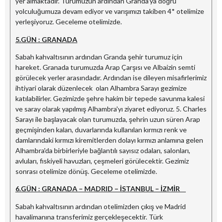
yer almaktadır. Turumuzun ardından Granda’ya doğru
yolculuğumuza devam ediyor ve varışımızı takiben 4* otelimize
yerleşiyoruz. Geceleme otelimizde.
5.GÜN : GRANADA
Sabah kahvaltısının ardından Granda şehir turumuz için
hareket. Granada turumuzda Arap Çarşısı ve Albaizin semti
görülecek yerler arasındadır. Ardından ise dileyen misafirlerimiz
ihtiyari olarak düzenlecek olan Alhambra Sarayı gezimize
katılabilirler. Gezimizde şehre hakim bir tepede savunma kalesi
ve saray olarak yapılmış Alhambra'yı ziyaret ediyoruz. 5. Charles
Sarayı ile başlayacak olan turumuzda, şehrin uzun süren Arap
geçmişinden kalan, duvarlarında kullanılan kırmızı renk ve
damlarındaki kırmızı kiremitlerden dolayı kırmızı anlamına gelen
Alhambra'da birbirleriyle bağlantılı sayısız odaları, salonları,
avluları, fıskiyeli havuzları, çeşmeleri görülecektir. Gezimiz
sonrası otelimize dönüş. Geceleme otelimizde.
6.GÜN : GRANADA – MADRID – İSTANBUL – İZMİR
Sabah kahvaltısının ardından otelimizden çıkış ve Madrid
havalimanına transferimiz gerçekleşecektir. Türk