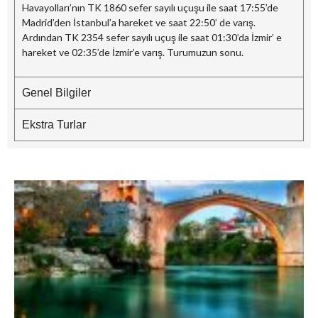
Havayolları’nın TK 1860 sefer sayılı uçuşu ile saat 17:55’de
Madrid’den İstanbul’a hareket ve saat 22:50’ de varış.
Ardından TK 2354 sefer sayılı uçuş ile saat 01:30’da İzmir’ e
hareket ve 02:35’de İzmir’e varış. Turumuzun sonu.
Genel Bilgiler
Ekstra Turlar
B
–
G
M