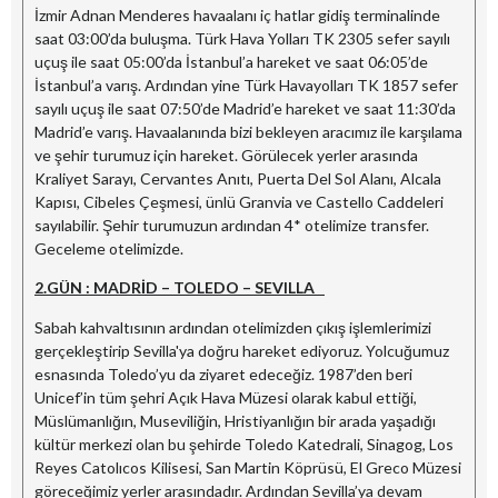
İzmir Adnan Menderes havaalanı iç hatlar gidiş terminalinde
saat 03:00’da buluşma. Türk Hava Yolları TK 2305 sefer sayılı
uçuş ile saat 05:00’da İstanbul’a hareket ve saat 06:05’de
İstanbul’a varış. Ardından yine Türk Havayolları TK 1857 sefer
sayılı uçuş ile saat 07:50’de Madrid’e hareket ve saat 11:30’da
Madrid’e varış. Havaalanında bizi bekleyen aracımız ile karşılama
ve şehir turumuz için hareket. Görülecek yerler arasında
Kraliyet Sarayı, Cervantes Anıtı, Puerta Del Sol Alanı, Alcala
Kapısı, Cibeles Çeşmesi, ünlü Granvia ve Castello Caddeleri
sayılabilir. Şehir turumuzun ardından 4* otelimize transfer.
Geceleme otelimizde.
2.GÜN : MADRİD – TOLEDO – SEVILLA
Sabah kahvaltısının ardından otelimizden çıkış işlemlerimizi
gerçekleştirip Sevilla'ya doğru hareket ediyoruz. Yolcuğumuz
esnasında Toledo’yu da ziyaret edeceğiz. 1987’den beri
Unicef’in tüm şehri Açık Hava Müzesi olarak kabul ettiği,
Müslümanlığın, Museviliğin, Hristiyanlığın bir arada yaşadığı
kültür merkezi olan bu şehirde Toledo Katedrali, Sinagog, Los
Reyes Catolıcos Kilisesi, San Martin Köprüsü, El Greco Müzesi
göreceğimiz yerler arasındadır. Ardından Sevilla’ya devam