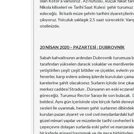
olan Kotor’a varıyoruz . Az nüfuslu , küçük fakat tar
Nikola kiliseleri ve Tarihi Saat Kulesi şehir turumu
edeceğiz. İki katlı müze şehrin tarihini ziyaretçiler
çıkıyoruz. Yolculuk yaklaşık 2,5 saat sürecektir. Va
otelimizde.
20 NİSAN 2020 – PAZARTESİ : DUBROVNİK
Sabah kahvaltısının ardından Dubrovnik turumuza başlı
tarafından yükselen daracık sokaklar ve merdivenler
yetiştirilen çeşit çeşit bitkiler ve çiçekler, evlerin y
fenerler, karşı evlere aslımış iplerde kurutulan çamaş
karelerine şahit olacaksınız. Surların içinde öne çıka
merkez caddesi Stradun . Dünyanın en eski eczaneler
göreceğiz. Turumuz Rector Sarayı ile son bulacak. Du
beldesi. Aynı gün içerisinde size birçok farklı dene
sesleri ile uyanmak, hemen şehir surlarının dibinde
kurulan pazarı ziyaret ve cıvıl cıvıl meydanlardaki k
güzel mimari yapılar ve müzelerde tarihi cevherleri 
çepeçevre dolaşan surlarda eski şehri ve manzaralar
bir kafede güneşi bastırmak ve de gece birbirinden