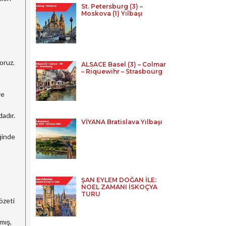
St. Petersburg (3) –
Moskova (1) Yılbaşı
oruz.
ALSACE Basel (3) – Colmar
– Riquewihr – Strasbourg
ve
adır.
VİYANA Bratislava Yılbaşı
ğinde
ŞAN EYLEM DOĞAN İLE:
NOEL ZAMANI İSKOÇYA
TURU
özeti
mış,