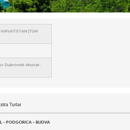
 HIRVATİSTAN (TÜM
or-Dubrovnik-Mostar-
stra Turlar
BUL – PODGORICA – BUDVA