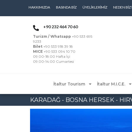
HAKKIMIZDA
BASINDA BIZ
ÜYELIKLERIMIZ
NEDEN BIZ
+90 232 464 70 60
Turizm / Whatsapp
+90 533 695
9233
Bilet
+90 533 918 39 18
MICE
+90 533 094 10 70
09:00-18:00 Hafta İçi
09:00-14:00 Cumartesi
İtaltur Tourism
İtaltur M.I.C.E.
KARADAĞ - BOSNA HERSEK - HIR