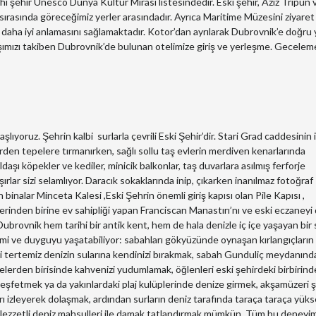
ihi şehir Unesco Dünya Kültür Mirası listesindedir. Eski şehir, Aziz Tripun 
z sırasında göreceğimiz yerler arasındadır. Ayrıca Maritime Müzesini ziyaret
in daha iyi anlamasını sağlamaktadır. Kotor’dan ayrılarak Dubrovnik’e doğru 
rışımızı takiben Dubrovnik’de bulunan otelimize giriş ve yerleşme. Gecelem
yoruz. Şehrin kalbi surlarla çevrili Eski Şehir’dir. Stari Grad caddesinin i
den tepelere tırmanırken, sağlı sollu taş evlerin merdiven kenarlarında
oldaşı köpekler ve kediler, minicik balkonlar, taş duvarlara asılmış ferforje
ırlar sizi selamlıyor. Daracık sokaklarında inip, çıkarken inanılmaz fotoğraf
n binalar Minceta Kalesi ,Eski Şehrin önemli giriş kapısı olan Pile Kapısı ,
inden birine ev sahipliği yapan Franciscan Manastırı’nı ve eski eczaneyi
brovnik hem tarihi bir antik kent, hem de hala denizle iç içe yaşayan bir 
yimi ve duyguyu yaşatabiliyor: sabahları gökyüzünde oynaşan kırlangıçların
ki tertemiz denizin sularına kendinizi bırakmak, sabah Gunduliç meydanınd
afelerden birisinde kahvenizi yudumlamak, öğlenleri eski şehirdeki birbirin
keşfetmek ya da yakınlardaki plaj kulüplerinde denize girmek, akşamüzeri ş
ı izleyerek dolaşmak, ardından surların deniz tarafında taraça taraça yük
 lezzetli deniz mahsulleri ile damak tatlandırmak mümkün. Tüm bu deneyim