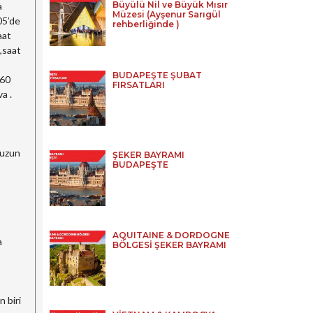
Büyülü Nil ve Büyük Mısır
a
Müzesi (Ayşenur Sarıgül
05’de
rehberliğinde )
aat
,saat
BUDAPEŞTE ŞUBAT
 60
FIRSATLARI
a .
muzun
ŞEKER BAYRAMI
BUDAPEŞTE
AQUITAINE & DORDOGNE
a
BÖLGESİ ŞEKER BAYRAMI
 biri