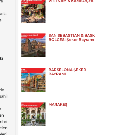
ve
VİETNAM & KAMBOÇYA
yola
e
SAN SEBASTIAN & BASK
BÖLGESİ Şeker Bayramı
ki
BARSELONA ŞEKER
BAYRAMI
 de
sahil
MARAKEŞ
a
den
ehri
selen
leri