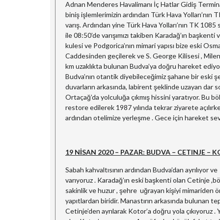
Adnan Menderes Havalimanı İç Hatlar Gidiş Terminal
biniş işlemlerimizin ardından Türk Hava Yolları’nın 
varış. Ardından yine Türk Hava Yolları’nın TK 1085 s
ile 08:50’de varışımızı takiben Karadağ’ın başkenti
kulesi ve Podgorica’nın mimari yapısı bize eski Osm
Caddesinden geçilerek ve S. George Kilisesi , Mile
km uzaklıkta bulunan Budva’ya doğru hareket ediyoruz.
Budva’nın otantik diyebileceğimiz şahane bir eski şe
duvarların arkasında, labirent şeklinde uzayan dar s
Ortaçağ’da yolculuğa çıkmış hissini yaratıyor. Bu b
restore edilerek 1987 yılında tekrar ziyarete açıl
ardından otelimize yerleşme . Gece için hareket se
19 NİSAN 2020 – PAZAR: BUDVA – CETINJE –
Sabah kahvaltısının ardından Budva’dan ayrılıyor ve
varıyoruz . Karadağ’ın eski başkenti olan Cetinje ,bö
sakinlik ve huzur , şehre uğrayan kişiyi mimariden
yapıtlardan biridir. Manastırın arkasında bulunan tep
Cetinje’den ayrılarak Kotor’a doğru yola çıkıyoruz .