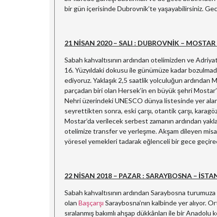
bir gün içerisinde Dubrovnik’te yaşayabilirsiniz. Ge
21 NİSAN 2020 – SALI : DUBROVNİK – MOSTA
Sabah kahvaltısının ardından otelimizden ve Adriyat
16. Yüzyıldaki dokusu ile günümüze kadar bozulma
ediyoruz. Yaklaşık 2,5 saatlik yolculuğun ardından M
parçadan biri olan Hersek’in en büyük şehri Mostar
Nehri üzerindeki UNESCO dünya listesinde yer ala
seyrettikten sonra, eski çarşı, otantik çarşı, kara
Mostar’da verilecek serbest zamanın ardından yaklaş
otelimize transfer ve yerleşme. Akşam dileyen misaf
yöresel yemekleri tadarak eğlenceli bir gece geçir
22 NİSAN 2018 – PAZAR : SARAYBOSNA – İSTA
Sabah kahvaltısının ardından Saraybosna turumuza Baş
olan
Başçarşı
Saraybosna’nın kalbinde yer alıyor. Ort
sıralanmış bakımlı ahşap dükkânları ile bir Anadolu 