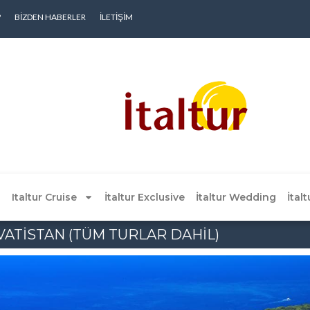
?
BIZDEN HABERLER
İLETIŞIM
Italtur Cruise
İtaltur Exclusive
İtaltur Wedding
İtal
VATİSTAN (TÜM TURLAR DAHİL)