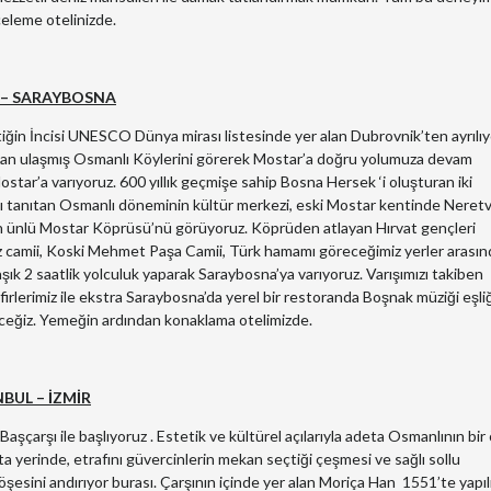
celeme otelinizde.
R – SARAYBOSNA
iğin İncisi UNESCO Dünya mirası listesinde yer alan Dubrovnik’ten ayrılıy
dan ulaşmış Osmanlı Köylerini görerek Mostar’a doğru yolumuza devam
ostar’a varıyoruz. 600 yıllık geçmişe sahip Bosna Hersek ‘i oluşturan iki
’ı tanıtan Osmanlı döneminin kültür merkezi, eski Mostar kentinde Neret
n ünlü Mostar Köprüsü’nü görüyoruz. Köprüden atlayan Hırvat gençleri
göz camii, Koski Mehmet Paşa Camii, Türk hamamı göreceğimiz yerler arasınd
ık 2 saatlik yolculuk yaparak Saraybosna’ya varıyoruz. Varışımızı takiben
irlerimiz ile ekstra Saraybosna’da yerel bir restoranda Boşnak müziği eşli
eceğiz. Yemeğin ardından konaklama otelimizde.
NBUL – İZMİR
çarşı ile başlıyoruz . Estetik ve kültürel açılarıyla adeta Osmanlının bir 
a yerinde, etrafını güvercinlerin mekan seçtiği çeşmesi ve sağlı sollu
köşesini andırıyor burası. Çarşının içinde yer alan Moriça Han 1551’te yapıl