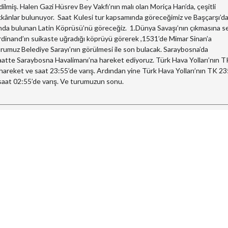
lmiş. Halen Gazi Hüsrev Bey Vakfı’nın malı olan Moriça Han’da, çeşitli
 dükkânlar bulunuyor. Saat Kulesi tur kapsamında göreceğimiz ve Başçarşı’d
ınında bulunan Latin Köprüsü’nü göreceğiz. 1.Dünya Savaşı’nın çıkmasına 
rdinand’ın suikaste uğradığı köprüyü görerek ,1531’de Mimar Sinan’a
rumuz Belediye Sarayı’nın görülmesi ile son bulacak. Saraybosna’da
aatte Saraybosna Havalimanı’na hareket ediyoruz. Türk Hava Yolları’nın T
a hareket ve saat 23:55’de varış. Ardından yine Türk Hava Yolları’nın TK 2
, saat 02:55’de varış. Ve turumuzun sonu.