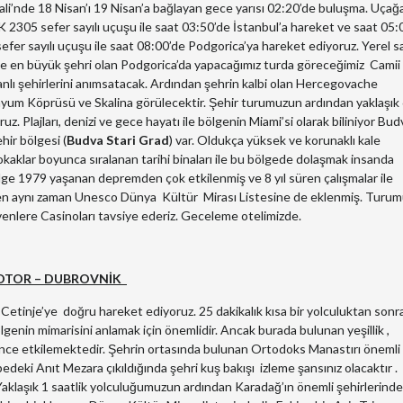
i’nde 18 Nisan’ı 19 Nisan’a bağlayan gece yarısı 02:20’de buluşma. Uçağ
TK 2305 sefer sayılı uçuşu ile saat 03:50’de İstanbul’a hareket ve saat 05:
efer sayılı uçuşu ile saat 08:00’de Podgorica’ya hareket ediyoruz. Yerel s
 ve en büyük şehri olan Podgorica’da yapacağımız turda göreceğimiz Camii 
anlı şehirlerini anımsatacak. Ardından şehrin kalbi olan Hercegovache
nyum Köprüsü ve Skalina görülecektir. Şehir turumuzun ardından yaklaşık
 Plajları, denizi ve gece hayatı ile bölgenin Miami’si olarak biliniyor Budv
hir bölgesi (
Budva Stari Grad
) var. Oldukça yüksek ve korunaklı kale
okaklar boyunca sıralanan tarihi binaları ile bu bölgede dolaşmak insanda
ölge 1979 yaşanan depremden çok etkilenmiş ve 8 yıl süren çalışmalar ile
ırken aynı zaman Unesco Dünya Kültür Mirası Listesine de eklenmiş. Turu
venlere Casinoları tavsiye ederiz. Geceleme otelimizde.
 KOTOR – DUBROVNİK
 Cetinje’ye doğru hareket ediyoruz. 25 dakikalık kısa bir yolculuktan sonr
lgenin mimarisini anlamak için önemlidir. Ancak burada bulunan yeşillik ,
 önce etkilemektedir. Şehrin ortasında bulunan Ortodoks Manastırı önemli
edeki Anıt Mezara çıkıldığında şehri kuş bakışı izleme şansınız olacaktır .
 Yaklaşık 1 saatlik yolculuğumuzun ardından Karadağ’ın önemli şehirlerinden