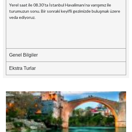
Yerel saat ile 08.30’ta İstanbul Havalimanı’na varışımız ile
turumuzun sonu. Bir sonraki keyifli gezimizde buluşmak üzere
veda ediyoruz.
Genel Bilgiler
Ekstra Turlar
B
–
G
M