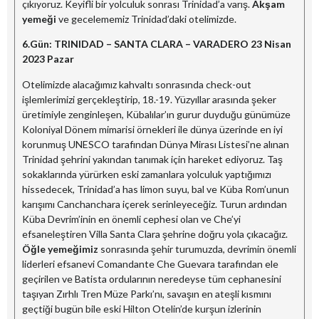
çıkıyoruz. Keyifli bir yolculuk sonrası Trinidad’a varış.
Akşam
yemeği
ve gecelememiz Trinidad’daki otelimizde.
6.Gün:
TRINIDAD – SANTA CLARA – VARADERO
23 Nisan
2023
Pazar
Otelimizde alacağımız kahvaltı sonrasında check-out
işlemlerimizi gerçekleştirip, 18.-19. Yüzyıllar arasında şeker
üretimiyle zenginleşen, Kübalılar’ın gurur duyduğu günümüze
Koloniyal Dönem mimarisi örnekleri ile dünya üzerinde en iyi
korunmuş UNESCO tarafından Dünya Mirası Listesi’ne alınan
Trinidad şehrini yakından tanımak için hareket ediyoruz. Taş
sokaklarında yürürken eski zamanlara yolculuk yaptığımızı
hissedecek, Trinidad’a has limon suyu, bal ve Küba Rom’unun
karışımı Canchanchara içerek serinleyeceğiz. Turun ardından
Küba Devrim’inin en önemli cephesi olan ve Che’yi
efsaneleştiren Villa Santa Clara şehrine doğru yola çıkacağız.
Öğle yemeğimiz
sonrasında şehir turumuzda, devrimin önemli
liderleri efsanevi Comandante Che Guevara tarafından ele
geçirilen ve Batista ordularının neredeyse tüm cephanesini
taşıyan Zırhlı Tren Müze Parkı’nı, savaşın en ateşli kısmını
geçtiği bugün bile eski Hilton Otelin’de kurşun izlerinin