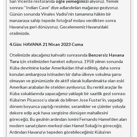
San Vicente restoranda
öğle yemeğimizi
alıyoruz. Yemek
sonrası “Indian Cave” diye adlandırılan mağarayı geziyoruz.
Günün sonunda Vinales Vadisi’nin tamamına hâkim bir
manzaraya sahip tepede fotoğraf molası verdikten sonra
Havana'ya geri dönüyoruz. Gecelememiz Havana’daki
otelimizde.
4.Gün:
HAVANA
21 Nisan 2023
Cuma
Otelimizde alacağımız kahvaltı sonrasında
Benzersiz Havana
Turu
için otelimizden hareket ediyoruz. 1958 yılının sonunda
Küba devrimine kadar Amerika’dan ithal edilmiş, daha sonra
konulan ambargoya istinaden bir daha ülkeye sokulma şansı
olmayan ve günümüzde de aktif olarak kullanılmakta olan eski
Amerikan arabaları ile otelden ayrılıyoruz. Bu renkli araçlar ile
Küba sokaklarında yapacağımız yaklaşık bir saatlik gezi sonrası
Küba’nın Picassos’u olarak da bilinen Jose Fuster’in, yaşadığı
dönem boyunca yaptığı resimler, seramikler ve çizimler yoluyla
dekore edip açık hava sergisine dönüşen mahallesini
göreceğiz. Bu gezinin ardından ismini Fernando Hamel’den alan
modern sanatçıların merkezi olan Hamel Sokağı’nı göreceğiz.
Ardından Havana’yı tepeden görebileceğimiz Küba’nın