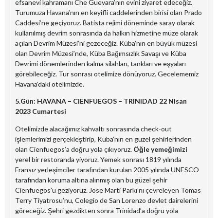
efsanevi kahramanı Che Guevara’nın evini ziyaret edeceğiz.
Turumuza Havana’nın en keyifli caddelerinden birisi olan Prado
Caddesi’ne geçiyoruz. Batista rejimi döneminde saray olarak
kullanılmış devrim sonrasında da halkın hizmetine müze olarak
açılan Devrim Müzesi’ni gezeceğiz. Küba’nın en büyük müzesi
olan Devrim Müzesi’nde, Küba Bağımsızlık Savaşı ve Küba
Devrimi dönemlerinden kalma silahları, tankları ve eşyaları
görebileceğiz. Tur sonrası otelimize dönüyoruz. Gecelememiz
Havana’daki otelimizde.
5.Gün:
HAVANA –
CIENFUEGOS – TRINIDAD
22 Nisan
2023
Cumartesi
Otelimizde alacağımız kahvaltı sonrasında check-out
işlemlerimizi gerçekleştirip, Küba’nın en güzel şehirlerinden
olan Cienfuegos’a doğru yola çıkıyoruz.
Öğle yemeğimizi
yerel bir restoranda yiyoruz. Yemek sonrası 1819 yılında
Fransız yerleşimciler tarafından kurulan 2005 yılında UNESCO
tarafından koruma altına alınmış olan bu güzel şehir
Cienfuegos’u geziyoruz. Jose Marti Parkı’nı çevreleyen Tomas
Terry Tiyatrosu’nu, Colegio de San Lorenzo devlet dairelerini
göreceğiz. Şehri gezdikten sonra Trinidad’a doğru yola