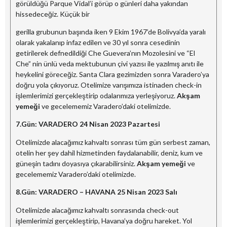
görüldüğü Parque Vidal’i görüp o günleri daha yakından
hissedeceğiz. Küçük bir
gerilla grubunun başında iken 9 Ekim 1967’de Bolivya’da yaralı
olarak yakalanıp infaz edilen ve 30 yıl sonra cesedinin
getirilerek defnedildiği Che Guevera’nın Mozolesini ve “El
Che” nin ünlü veda mektubunun çivi yazısı ile yazılmış anıtı ile
heykelini göreceğiz. Santa Clara gezimizden sonra Varadero’ya
doğru yola çıkıyoruz. Otelimize varışımıza istinaden check-in
işlemlerimizi gerçekleştirip odalarımıza yerleşiyoruz.
A
kşam
yemeği
ve gecelememiz Varadero’daki otelimizde.
7.Gün:
VARADERO
24 Nisan 2023
Pazartesi
Otelimizde alacağımız kahvaltı sonrası tüm gün serbest zaman,
otelin her şey dahil hizmetinden faydalanabilir, deniz, kum ve
güneşin tadını doyasıya çıkarabilirsiniz.
A
kşam yemeği
ve
gecelememiz Varadero’daki otelimizde.
8.Gün:
VARADERO – HAVANA
25 Nisan 2023
Salı
Otelimizde alacağımız kahvaltı sonrasında check-out
işlemlerimizi gerçekleştirip, Havana’ya doğru hareket. Yol