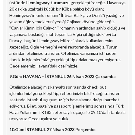
üstünde
Hemingway turumuzu
gerçekleştireceğiz. Havana’ya
20 dakika uzaktaki küçük bir Küba balıkçı köyü olan;
Hemingway’in ünlü romanı “İhtiyar Balıkçı ve Deniz”i yazdığı ve
yazarın öğle yemeklerini yediği Cojimar köyüne gideceğiz.
‘’Çanlar Kimin İçin Çalıyor ‘’ romanının ardından sahip olduğu ve
yaşamaya başladığı, muhteşem La Vigia çiftliğindeki evi La
Finca’yı, bugün Hemingway Müzesi olarak kullanılan evini
gezeceğiz. Öğle yemeğini yerel restoranda alacağız. Turun
ardından otelimize transfer. Otelimize varışımıza istinaden
check-in işlemlerimizi gerçekleştirip odalarımıza yerleşiyoruz.
Gecelememiz Havana’daki otelimizde.
9.Gün:
HAVANA
– İSTANBUL
26 Nisan 2023 Çarşamba
Otelimizde alacağımız kahvaltı sonrasında check-out
işlemlerimizi gerçekleştirip, rehberimizin bildireceği transfer
saatinde İstanbul uçuşumuz için havaalanına doğru hareket
ediyoruz. Bilet, bagaj ve pasaport işlemlerimiz sonrasında Türk
Hava Yolları’nın TK183 sefer sayılı uçuşu ile 09.10’da İstanbul’a
uçuyoruz. Gece uçakta yolculuk.
10.Gün:
İSTANBUL
27 Nisan 2023 Perşembe