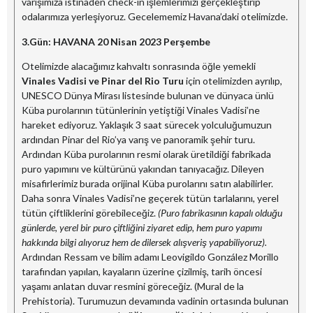
varışımıza istinaden check-in işlemlerimizi gerçekleştirip
odalarımıza yerleşiyoruz. Gecelememiz Havana’daki otelimizde.
3.Gün:
HAVANA
20 Nisan 2023
Perşembe
Otelimizde alacağımız kahvaltı sonrasında öğle yemekli
Vinales Vadisi ve Pinar del Rio Turu
için otelimizden ayrılıp,
UNESCO Dünya Mirası listesinde bulunan ve dünyaca ünlü
Küba purolarının tütünlerinin yetiştiği Vinales Vadisi’ne
hareket ediyoruz. Yaklaşık 3 saat sürecek yolculuğumuzun
ardından Pinar del Rio’ya varış ve panoramik şehir turu.
Ardından Küba purolarının resmi olarak üretildiği fabrikada
puro yapımını ve kültürünü yakından tanıyacağız. Dileyen
misafirlerimiz burada orijinal Küba purolarını satın alabilirler.
Daha sonra Vinales Vadisi’ne geçerek tütün tarlalarını, yerel
tütün çiftliklerini görebileceğiz.
(Puro fabrikasının kapalı olduğu
günlerde, yerel bir puro çiftliğini ziyaret edip, hem puro yapımı
hakkında bilgi alıyoruz hem de dilersek alışveriş yapabiliyoruz).
Ardından Ressam ve bilim adamı Leovigildo González Morillo
tarafından yapılan, kayaların üzerine çizilmiş, tarih öncesi
yaşamı anlatan duvar resmini göreceğiz. (Mural de la
Prehistoria). Turumuzun devamında vadinin ortasında bulunan