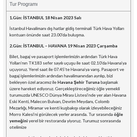
Tur Programı
1.Gün:
İSTANBUL
18 Nisan 2023 Salı
İstanbul Havalimanı dış hatlar gidiş terminali Türk Hava Yolları
kontuarı önünde saat 23.00’da buluşma.
2.Gün:
İSTANBUL – HAVANA
19 Nisan 2023 Çarşamba
Bilet, bagaj ve pasaport işlemlerimizin ardından Türk Hava
Yolları’nın TK183 sefer sayılı uçuşu ile saat 02.10’da Havana’ya
uçuyoruz. Yerel saat ile 07.45’te Havana’ya varış. Pasaport ve
bagaj işlemlerimizin ardından havalimanından ayrılıp, bizi
bekleyen özel aracımız ile
Havana Şehir Turuna
başlamak
üzere hareket ediyoruz. Gerçekleştireceğimiz öğle yemekli
turumuzda UNESCO Dünya Mirası Listesi’nde yer alan Havana
Eski Kenti, Malecon Bulvarı, Devrim Meydanı, Colomb
Mezarlığı, Miramar ve kenti kuşbakışı olarak izleyebileceğiniz
Morro Kalesi’ni görülecek yerler arasında. Tur sırasında
öğle
yemeğini
yerel bir restoranda yiyoruz. Turumuz sonrasında
otelimize