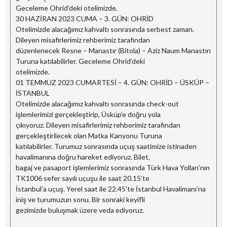
Geceleme Ohrid’deki otelimizde.
30 HAZİRAN 2023 CUMA – 3. GÜN: OHRİD
Otelimizde alacağımız kahvaltı sonrasında serbest zaman.
Dileyen misafirlerimiz rehberimiz tarafından
düzenlenecek Resne – Manastır (Bitola) – Aziz Naum Manastırı
Turuna katılabilirler. Geceleme Ohrid’deki
otelimizde.
01 TEMMUZ 2023 CUMARTESİ – 4. GÜN: OHRİD – ÜSKÜP –
İSTANBUL
Otelimizde alacağımız kahvaltı sonrasında check-out
işlemlerimizi gerçekleştirip, Üsküp’e doğru yola
çıkıyoruz. Dileyen misafirlerimiz rehberimiz tarafından
gerçekleştirilecek olan Matka Kanyonu Turuna
katılabilirler. Turumuz sonrasında uçuş saatimize istinaden
havalimanına doğru hareket ediyoruz. Bilet,
bagaj ve pasaport işlemlerimiz sonrasında Türk Hava Yolları’nın
TK1006 sefer sayılı uçuşu ile saat 20.15’te
İstanbul’a uçuş. Yerel saat ile 22.45’te İstanbul Havalimanı’na
iniş ve turumuzun sonu. Bir sonraki keyifli
gezimizde buluşmak üzere veda ediyoruz.