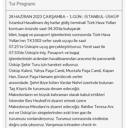
Tur Programı
28 HAZİRAN 2023 ÇARŞAMBA – 1.GÜN : ISTANBUL- ÜSKÜP
İstanbul Havalimanı dış hatlar gidiş terminali Türk Hava Yolları
kontuarı önünde saat 04.30’da buluşarak
bilet, bagaj ve pasaport işlemlerimiz sonrasında Türk Hava
Yolları’nın TK1003 sefer sayılı uçuşu ile saat
07.25’te Üsküp’e uçuş gerçekleştiriyoruz. Yerel saat ile
07.50’de Üsküp’e iniş. Pasaport ve bagaj
işlemlerimizin ardından havalimanından aracımız ile panoramik
Üsküp Şehir Turu için hareket ediyoruz.
Üsküp Kalesi, Yahya Paşa Camii, Mustafa Paşa Camii, Kapan
Han, Davut Paşa Hamamı görülecek yerler
arasındadır. Şehri ikiye bölen Vardar Nehri üzerinde bulunan
Taş Köprü ile turumuza devam edeceğiz.
Makedonların en büyük kahraman olarak kabul ettikleri
İskender Bey Heykeli’ni ziyaret etmek üzere
Makedonya Meydanı’nı ziyaret edeceğiz. Rahibe Teresa Anı
evi ve Üsküp’ün simgelerinden eski tren garı ile
turumuzu sonlandırıyoruz. Turumuz sonrasında otelimize
doğru yola çıkıyoruz. Varışımıza istinaden check-in