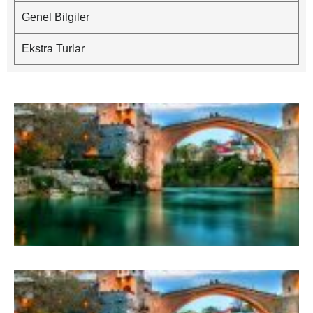
Genel Bilgiler
Ekstra Turlar
B
–
G
M
B
–
G
M