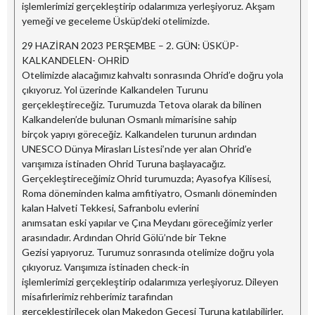
işlemlerimizi gerçekleştirip odalarımıza yerleşiyoruz. Akşam
yemeği ve geceleme Üsküp’deki otelimizde.
29 HAZİRAN 2023 PERŞEMBE – 2. GÜN: ÜSKÜP-
KALKANDELEN- OHRİD
Otelimizde alacağımız kahvaltı sonrasında Ohrid’e doğru yola
çıkıyoruz. Yol üzerinde Kalkandelen Turunu
gerçekleştireceğiz. Turumuzda Tetova olarak da bilinen
Kalkandelen’de bulunan Osmanlı mimarisine sahip
birçok yapıyı göreceğiz. Kalkandelen turunun ardından
UNESCO Dünya Mirasları Listesi’nde yer alan Ohrid’e
varışımıza istinaden Ohrid Turuna başlayacağız.
Gerçekleştireceğimiz Ohrid turumuzda; Ayasofya Kilisesi,
Roma döneminden kalma amfitiyatro, Osmanlı döneminden
kalan Halveti Tekkesi, Safranbolu evlerini
anımsatan eski yapılar ve Çına Meydanı göreceğimiz yerler
arasındadır. Ardından Ohrid Gölü’nde bir Tekne
Gezisi yapıyoruz. Turumuz sonrasında otelimize doğru yola
çıkıyoruz. Varışımıza istinaden check-in
işlemlerimizi gerçekleştirip odalarımıza yerleşiyoruz. Dileyen
misafirlerimiz rehberimiz tarafından
gerçekleştirilecek olan Makedon Gecesi Turuna katılabilirler.