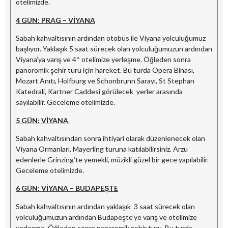
otelimizde.
4 GÜN: PRAG – VİYANA
Sabah kahvaltısının ardından otobüs ile Viyana yolculuğumuz
başlıyor. Yaklaşık 5 saat sürecek olan yolculuğumuzun ardından
Viyana’ya varış ve 4* otelimize yerleşme. Öğleden sonra
panoromik şehir turu için hareket. Bu turda Opera Binası,
Mozart Anıtı, Holfburg ve Schonbrunn Sarayı, St Stephan
Katedrali, Kartner Caddesi görülecek yerler arasında
sayılabilir. Geceleme otelimizde.
5 GÜN: VİYANA
Sabah kahvaltısından sonra ihtiyari olarak düzenlenecek olan
Viyana Ormanları, Mayerling turuna katılabilirsiniz. Arzu
edenlerle Grinzing’te yemekli, müzikli güzel bir gece yapılabilir.
Geceleme otelimizde.
6 GÜN: VİYANA – BUDAPEŞTE
Sabah kahvaltısının ardından yaklaşık 3 saat sürecek olan
yolculuğumuzun ardından Budapeşte’ye varış ve otelimize
yerleşme. Öğleden sonra panaromik şehir turu. Bu turda