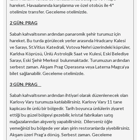
hareket. Havaalanında karşılanma ve özel otobüs ile 4*
otelimize transfer. Geceleme otelimizde.
2 GÜN: PRAG
Sabah kahvaltısının ardından panaromik şehir turumuz için
hareket. Bu turda görülecek yerler arasında Hradcany Kalesi
ve Sarayı, St.Vitius Katedrali, Votova Nehri üzerindeki köprüler,
Karldva Köprüsü, Ünlü Astrolojik Saat ve Kulesi, Eski Belediye
Sarayı, Eski Şehir Merkezi bulunmaktadır. Turumuzun ardından
serbest zaman. Akşam Prag Operasına veya Laterna Magca’ya
bilet sağlanabilir. Geceleme otelimizde.
3 GÜN: PRAG
Sabah kahvaltısının ardından ihtiyari olarak düzenlenecek olan
Karlovy Vary turumuza katılabilirsiniz. Karlovy Vary 11 tane
kaplıcası ile ünlü bir bölgedir. Tarih boyunca ünlülerin ziyaret
ettiği bu güzel bölgeyi gezebilir, kristal fabrikaları satış
mağazalarından alışveriş yapabilirsiniz. Dilerseniz öğle
yemeğinizi bu bölgede yer alan şirin restoranlarda yiyebilirsiniz.
Akşam üzeri Prag’a dönüş. Serbest zaman. Geceleme