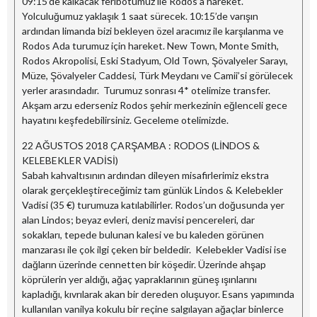
09:15’de kalkacak feribotumuz ile Rodos’a hareket.
Yolculuğumuz yaklaşık 1 saat sürecek. 10:15’de varışın
ardından limanda bizi bekleyen özel aracımız ile karşılanma ve
Rodos Ada turumuz için hareket. New Town, Monte Smith,
Rodos Akropolisi, Eski Stadyum, Old Town, Şövalyeler Sarayı,
Müze, Şövalyeler Caddesi, Türk Meydanı ve Camii’si görülecek
yerler arasındadır. Turumuz sonrası 4* otelimize transfer.
Akşam arzu ederseniz Rodos şehir merkezinin eğlenceli gece
hayatını keşfedebilirsiniz. Geceleme otelimizde.
22 AĞUSTOS 2018 ÇARŞAMBA : RODOS (LİNDOS &
KELEBEKLER VADİSİ)
Sabah kahvaltısının ardından dileyen misafirlerimiz ekstra
olarak gerçekleştireceğimiz tam günlük Lindos & Kelebekler
Vadisi (35 €) turumuza katılabilirler. Rodos’un doğusunda yer
alan Lindos; beyaz evleri, deniz mavisi pencereleri, dar
sokakları, tepede bulunan kalesi ve bu kaleden görünen
manzarası ile çok ilgi çeken bir beldedir. Kelebekler Vadisi ise
dağların üzerinde cennetten bir köşedir. Üzerinde ahşap
köprülerin yer aldığı, ağaç yapraklarının güneş ışınlarını
kapladığı, kıvrılarak akan bir dereden oluşuyor. Esans yapımında
kullanılan vanilya kokulu bir reçine salgılayan ağaçlar binlerce