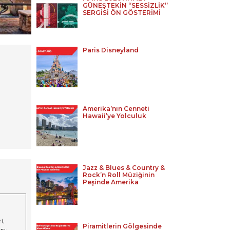
GÜNEŞTEKİN “SESSİZLİK”
SERGİSİ ÖN GÖSTERİMİ
Paris Disneyland
Amerika’nın Cenneti
Hawaii’ye Yolculuk
Jazz & Blues & Country &
Rock’n Roll Müziğinin
Peşinde Amerika
rt
Piramitlerin Gölgesinde