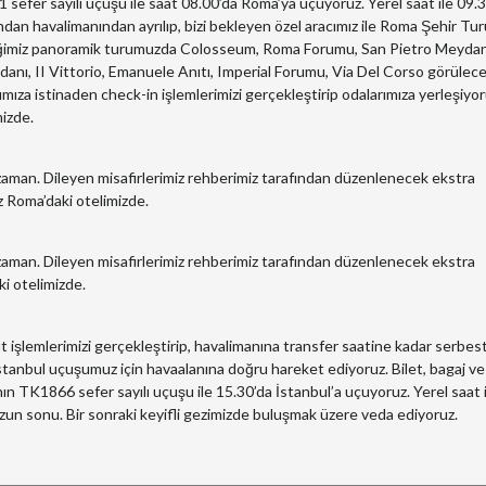
 sefer sayılı uçuşu ile saat 08.00’da Roma’ya uçuyoruz. Yerel saat ile 09.
ndan havalimanından ayrılıp, bizi bekleyen özel aracımız ile Roma Şehir Tu
eğimiz panoramik turumuzda Colosseum, Roma Forumu, San Pietro Meydan
anı, II Vittorio, Emanuele Anıtı, Imperial Forumu, Via Del Corso görülec
mıza istinaden check-in işlemlerimizi gerçekleştirip odalarımıza yerleşiyor
izde.
zaman. Dileyen misafirlerimiz rehberimiz tarafından düzenlenecek ekstra
z Roma’daki otelimizde.
zaman. Dileyen misafirlerimiz rehberimiz tarafından düzenlenecek ekstra
i otelimizde.
 işlemlerimizi gerçekleştirip, havalimanına transfer saatine kadar serbes
stanbul uçuşumuz için havaalanına doğru hareket ediyoruz. Bilet, bagaj ve
ın TK1866 sefer sayılı uçuşu ile 15.30’da İstanbul’a uçuyoruz. Yerel saat i
uzun sonu. Bir sonraki keyifli gezimizde buluşmak üzere veda ediyoruz.