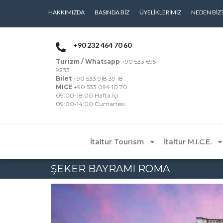
HAKKIMIZDA
BASINDA BIZ
ÜYELIKLERIMIZ
NEDEN BIZ
+90 232 464 70 60
Turizm / Whatsapp
+90 533 695
9233
Bilet
+90 533 918 39 18
MICE
+90 533 094 10 70
09:00-18:00 Hafta İçi
09:00-14:00 Cumartesi
İtaltur Tourism
İtaltur M.I.C.E.
ŞEKER BAYRAMI ROMA