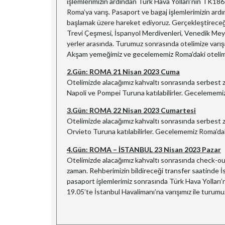
işlemlerimizin ardından Türk Hava Yolları’nın TK1861
Roma’ya varış. Pasaport ve bagaj işlemlerimizin ardı
başlamak üzere hareket ediyoruz. Gerçekleştirec
Trevi Çeşmesi, İspanyol Merdivenleri, Venedik Meyd
yerler arasında. Turumuz sonrasında otelimize varışı
Akşam yemeğimiz ve gecelememiz Roma’daki otelim
2.Gün: ROMA 21 Nisan 2023 Cuma
Otelimizde alacağımız kahvaltı sonrasında serbest 
Napoli ve Pompei Turuna katılabilirler. Gecelememi
3.Gün: ROMA 22 Nisan 2023 Cumartesi
Otelimizde alacağımız kahvaltı sonrasında serbest 
Orvieto Turuna katılabilirler. Gecelememiz Roma’dak
4.Gün: ROMA – İSTANBUL 23 Nisan 2023 Pazar
Otelimizde alacağımız kahvaltı sonrasında check-out
zaman. Rehberimizin bildireceği transfer saatinde İ
pasaport işlemlerimiz sonrasında Türk Hava Yolları’n
19.05’te İstanbul Havalimanı’na varışımız ile turum