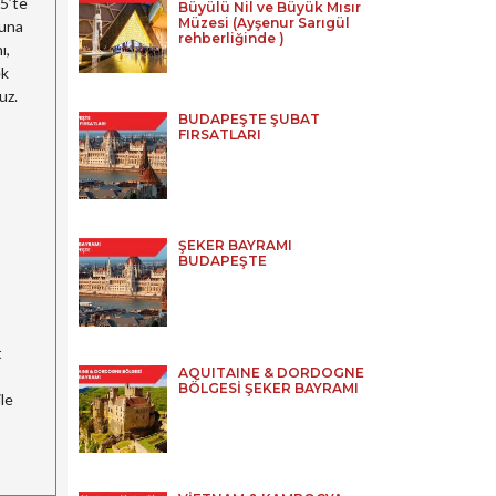
35’te
Büyülü Nil ve Büyük Mısır
Müzesi (Ayşenur Sarıgül
runa
rehberliğinde )
ı,
ek
uz.
BUDAPEŞTE ŞUBAT
FIRSATLARI
ŞEKER BAYRAMI
BUDAPEŞTE
t
AQUITAINE & DORDOGNE
BÖLGESİ ŞEKER BAYRAMI
le