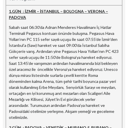
1.GÜN : İZMİR – İSTANBUL – BOLOGNA – VERONA –
PADOVA
Sabah saat 06:30’da Adnan Menderes Havalimanı İç Hatlar
Terminali Pegasus kontuarı önünde buluşma. Pegasus Hava
Yolları’nın PC 115 sefer sayılı uçuşu ile saat 07:55’de İzmir’den
İstanbul’a (Saw) hareket ve saat 09:00’da İstanbul Sabiha
Gökçen’e varış. Ardından yine Pegasus Hava Yolları’nın PC 423
sefer sayılı uçuşu ile 11:50’de Bologna’ya hareket ediyoruz.
Saat 13:45’de varışımızın ardından havalimanında bizi bekleyen
özel aracımız ile öncelikle Verona’ya hareket ediyoruz. Unesco
dünya mirası listesinde surlarla çevrili kentte Roma
döneminden kalma Arena, tüm şehir tarihi boyunca pazar yeri
olarak kullanılmış Erbe Meydanı, Senyörlük Sarayı ve meydan,
ortaçağın en iyi korunmuş anıt mezarları olan Scaligeri Aile
Mezarlığı ve Kilisesi, Jülyet'in Evi görülecek yerler
arasındadır. Turumuzun ardından Padova’ya hareket ve
Padova’daki otelimize yerleşme. Akşam yemeği ve geceleme
otelimizde.
2.GÜN : PADOVA – VENEDİK – MURANO & BURANO –