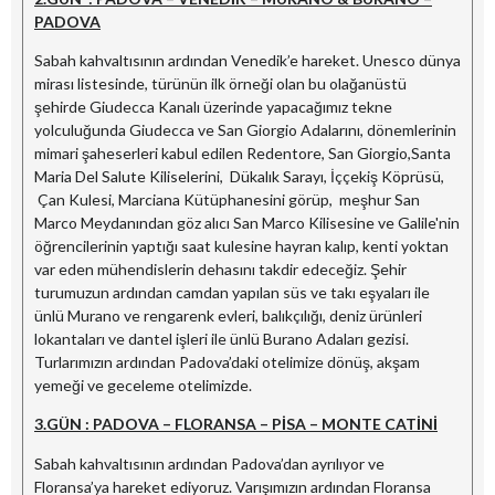
PADOVA
Sabah kahvaltısının ardından Venedik’e hareket. Unesco dünya
mirası listesinde, türünün ilk örneği olan bu olağanüstü
şehirde Giudecca Kanalı üzerinde yapacağımız tekne
yolculuğunda Giudecca ve San Giorgio Adalarını, dönemlerinin
mimari şaheserleri kabul edilen Redentore, San Giorgio,Santa
Maria Del Salute Kiliselerini, Dükalık Sarayı, İççekiş Köprüsü,
Çan Kulesi, Marciana Kütüphanesini görüp, meşhur San
Marco Meydanından göz alıcı San Marco Kilisesine ve Galile'nin
öğrencilerinin yaptığı saat kulesine hayran kalıp, kenti yoktan
var eden mühendislerin dehasını takdir edeceğiz. Şehir
turumuzun ardından camdan yapılan süs ve takı eşyaları ile
ünlü Murano ve rengarenk evleri, balıkçılığı, deniz ürünleri
lokantaları ve dantel işleri ile ünlü Burano Adaları gezisi.
Turlarımızın ardından Padova’daki otelimize dönüş, akşam
yemeği ve geceleme otelimizde.
3.GÜN : PADOVA – FLORANSA – PİSA – MONTE CATİNİ
Sabah kahvaltısının ardından Padova’dan ayrılıyor ve
Floransa’ya hareket ediyoruz. Varışımızın ardından Floransa