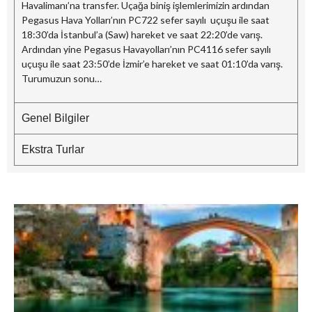
Havalimanı’na transfer. Uçağa biniş işlemlerimizin ardından
Pegasus Hava Yolları’nın PC722 sefer sayılı uçuşu ile saat
18:30’da İstanbul’a (Saw) hareket ve saat 22:20’de varış.
Ardından yine Pegasus Havayolları’nın PC4116 sefer sayılı
uçuşu ile saat 23:50’de İzmir’e hareket ve saat 01:10’da varış.
Turumuzun sonu…
Genel Bilgiler
Ekstra Turlar
B
–
G
M