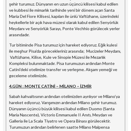
şehir turumuz. Dünyanın en uzun üçüncü kilisesi kabul edilen
ve kubbesi ile mimarlık tarihinde yeni bir dönem açan Santa
Maria Del Fiore Kilisesi, kapıları ile ünlü Vaftizhane, üzerindeki
heykellerle bir açık hava müzesi olarak kabul edilen Senyörlük
Meydanı ve Senyörlük Sarayı, Ponte Vechhio görülecek yerler
arasındadır.
Tur bitiminde Pisa turumuz için hareket ediyoruz. Eğik kulesi
ile meşhur Pisa'da görecekleriniz arasında; Mucizeler Meydanı,
Vaftizhane, Kilise, Kule ve Sinopie Müzesi ile Mezarlık
Kompleksi bulunmaktadır. Pisa turumuzun ardından Monte
Catini’deki otelimize transfer ve yerleşme. Akşam yemeği ve
geceleme otelimizde.
4.GÜN : MONTE CATİNİ – MİLANO – İZMİR
Sabah kahvaltısının ardından otelimizden ayrılıyor ve Milano’ya
hareket ediyoruz. Varışımızın ardından Milano şehir turumuz.
Dünyanın üçüncü büyük kilisesi kabul edilen Duomo (Santa
Maria Nascente), Victorio Emmanuele II Anıtı, Meydan ve
Galleria ile La Scala Tiyatro ve Opera Binası görülecektir.
Turumuzun ardından belirlenen saatte Milano Malpensa