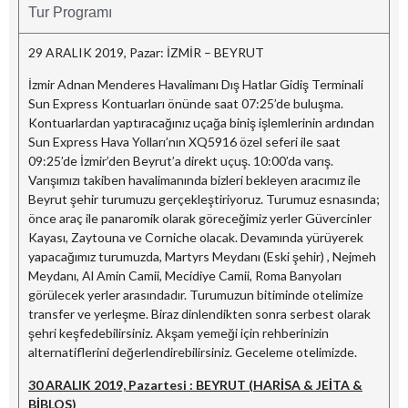
Tur Programı
29 ARALIK 2019, Pazar: İZMİR – BEYRUT
İzmir Adnan Menderes Havalimanı Dış Hatlar Gidiş Terminali
Sun Express Kontuarları önünde saat 07:25’de buluşma.
Kontuarlardan yaptıracağınız uçağa biniş işlemlerinin ardından
Sun Express Hava Yolları’nın XQ5916 özel seferi ile saat
09:25’de İzmir’den Beyrut’a direkt uçuş. 10:00’da varış.
Varışımızı takiben havalimanında bizleri bekleyen aracımız ile
Beyrut şehir turumuzu gerçekleştiriyoruz. Turumuz esnasında;
önce araç ile panaromik olarak göreceğimiz yerler Güvercinler
Kayası, Zaytouna ve Corniche olacak. Devamında yürüyerek
yapacağımız turumuzda, Martyrs Meydanı (Eski şehir) , Nejmeh
Meydanı, Al Amin Camii, Mecidiye Camii, Roma Banyoları
görülecek yerler arasındadır. Turumuzun bitiminde otelimize
transfer ve yerleşme. Biraz dinlendikten sonra serbest olarak
şehri keşfedebilirsiniz. Akşam yemeği için rehberinizin
alternatiflerini değerlendirebilirsiniz. Geceleme otelimizde.
30 ARALIK 2019, Pazartesi : BEYRUT (HARİSA & JEİTA &
BİBLOS)