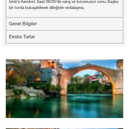
İzmir’e hareket. Saat 00:05’de varış ve turumuzun sonu. Başka
bir turda buluşabilmek dileğiyle vedalaşma.
Genel Bilgiler
Ekstra Turlar
B
–
G
M