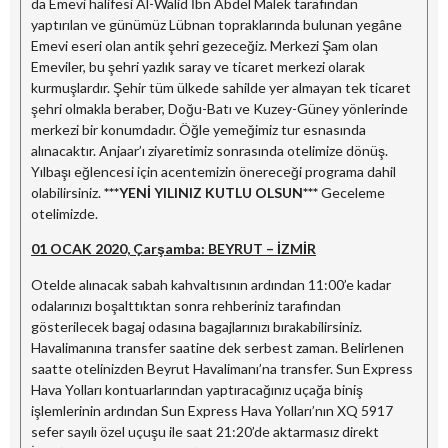
da Emevi halifesi Al-Walid İbn Abdel Malek tarafından
yaptırılan ve günümüz Lübnan topraklarında bulunan yegâne
Emevi eseri olan antik şehri gezeceğiz. Merkezi Şam olan
Emeviler, bu şehri yazlık saray ve ticaret merkezi olarak
kurmuşlardır. Şehir tüm ülkede sahilde yer almayan tek ticaret
şehri olmakla beraber, Doğu-Batı ve Kuzey-Güney yönlerinde
merkezi bir konumdadır. Öğle yemeğimiz tur esnasında
alınacaktır. Anjaar’ı ziyaretimiz sonrasında otelimize dönüş.
Yılbaşı eğlencesi için acentemizin önereceği programa dahil
olabilirsiniz.
***YENİ YILINIZ KUTLU OLSUN***
Geceleme
otelimizde.
01 OCAK 2020, Çarşamba: BEYRUT – İZMİR
Otelde alınacak sabah kahvaltısının ardından 11:00’e kadar
odalarınızı boşalttıktan sonra rehberiniz tarafından
gösterilecek bagaj odasına bagajlarınızı bırakabilirsiniz.
Havalimanına transfer saatine dek serbest zaman. Belirlenen
saatte otelinizden Beyrut Havalimanı’na transfer. Sun Express
Hava Yolları kontuarlarından yaptıracağınız uçağa biniş
işlemlerinin ardından Sun Express Hava Yolları’nın XQ 5917
sefer sayılı özel uçuşu ile saat 21:20’de aktarmasız direkt