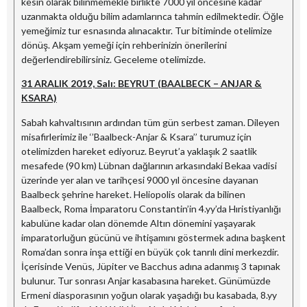
kesin olarak bilinmemekle birlikte 7000 yıl öncesine kadar
uzanmakta olduğu bilim adamlarınca tahmin edilmektedir. Öğle
yemeğimiz tur esnasında alınacaktır. Tur bitiminde otelimize
dönüş. Akşam yemeği için rehberinizin önerilerini
değerlendirebilirsiniz. Geceleme otelimizde.
31 ARALIK 2019, Salı: BEYRUT (BAALBECK – ANJAR &
KSARA)
Sabah kahvaltısının ardından tüm gün serbest zaman. Dileyen
misafirlerimiz ile ‘’Baalbeck-Anjar & Ksara’’ turumuz için
otelimizden hareket ediyoruz. Beyrut’a yaklaşık 2 saatlik
mesafede (90 km) Lübnan dağlarının arkasındaki Bekaa vadisi
üzerinde yer alan ve tarihçesi 9000 yıl öncesine dayanan
Baalbeck şehrine hareket. Heliopolis olarak da bilinen
Baalbeck, Roma İmparatoru Constantin’in 4.yy’da Hıristiyanlığı
kabulüne kadar olan dönemde Altın dönemini yaşayarak
imparatorluğun gücünü ve ihtişamını göstermek adına başkent
Roma’dan sonra inşa ettiği en büyük çok tanrılı dini merkezdir.
İçerisinde Venüs, Jüpiter ve Bacchus adına adanmış 3 tapınak
bulunur. Tur sonrası Anjar kasabasına hareket. Günümüzde
Ermeni diasporasının yoğun olarak yaşadığı bu kasabada, 8.yy