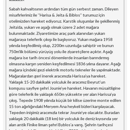
Sabah kahvaltısının ardından tüm gün serbest zaman. Dileyen
misafirlerimiz ile ‘’Harisa & Jeita & Biblos’’ turumuz için
otelimizden hareket ediyoruz. Karstik oluşumlar ile şekillenmiş
Jeita’da, yukarı ve aşağı olmak üzere 2 adet mağara
bulunmaktadır. Ziyaretimize araç park alanından yukarı
mağaraya teleferik çıkışı ile başlıyoruz. Yukarı mağara 1958
yılında keşfedilmiş olup, 2200m uzunluğa sahiptir ve bunun
750m’lik bölümü yürüyüş yolu ile ziyaretçilere açıktır. Aşağı
mağara ise tarih öncesi dönemlerde insanları barındırmış
olmasına karşın yeniden keşfedilmesi 1836 yılına dayanır. Aşağı
mağara içindeki gezi elektrik motorlu tekneler ile yapılmaktadır.
Mağaralardan geri inerek aracımızla Harissa’ya hareket.
Yaklaşık 15-20 dakikalık yolculuk ile aracımız Beyrut’un
komşusu sayfiye şehri Jounie’ye hareket. Havanın müsaitligine
göre teleferik ile yaklaşık 650m yüksekte yer alan Harissa’ya
çıkış. Tepede 1908 yılında küçük bir kilise üzerine monte edilen
15 ton ağırlığındaki Meryem Ana heykeli bizleri karşılayacak.
Tepeden inişimiz aracımızla tekrar Jounie’ye olacaktır. Buradan
yaklaşık 20 dakikalık (18 km) bir yolculuk ile deniz kıyısında yer
alan antik Finike liman şehri Byblos’a varış. Şehrin tarihçesi