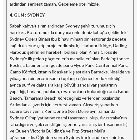
ardından serbest zaman. Geceleme otelimizde.
4. GÜN : SYDNEY
Sabah kahvaltısının ardından Sydney şehir turumuz için
hareket. Bu turumuzda dünyaca ünlü deniz kabuğu şeklindeki
Sydney Opera Binası (bu binayı mimarı bir restoranda peçete
kağıdı üzerine çizip projelendirmiştir), Harbour Bridge, Darling
Harbour, şehrin en hareketli bölgesi olan Kings Cross ile
Sydney’e ilk gelen göçmenlerin mahalleleri olan Paddington ve
Rocks, ata binenlarin gözde parkı Hyde Park, Centennial Park,
Camp Körfezi, kıtanın ilk askeri kışlası olan Barracks, Noel’de ve
yılbaşında binlerce insanın toplanıp eğlenceler düzenlediği
ayrıca surf ve dalgalara karşı büyük sandal yarışmalarının
yapıldığı, barların, pubların, restoranların bulunduğu ünlü Bondi
Beach, Tamarama Beach göreceğimiz yerlerden bazılarıdır.
Ardından alışveriş için serbest zaman. Alışveriş yaparken
sizlere tavsiyemiz Ken Done’a (Ken Done aynı zamanda
Sydney Olimpiyatlarının resmi tasarımcısı olup, Avustralya’nın
rahatlığını ve çok renkliliğini işlerine yansıtmış bir tasarımcıdır)
ve Queen Victoria Building’e ve Pitp Street Mall’a
uğramanızdır. Öğleden sonra Sydney körfezinde özel bir tura