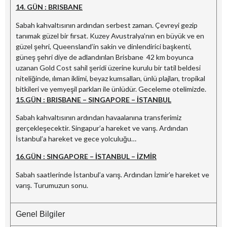
14. GÜN : BRISBANE
Sabah kahvaltısının ardından serbest zaman. Çevreyi gezip
tanımak güzel bir fırsat. Kuzey Avustralya’nın en büyük ve en
güzel şehri, Queensland’in sakin ve dinlendirici başkenti,
güneş şehri diye de adlandırılan Brisbane 42 km boyunca
uzanan Gold Cost sahil şeridi üzerine kurulu bir tatil beldesi
niteliğinde, ılıman iklimi, beyaz kumsalları, ünlü plajları, tropikal
bitkileri ve yemyeşil parkları ile ünlüdür. Geceleme otelimizde.
15.GÜN : BRISBANE – SINGAPORE – İSTANBUL
Sabah kahvaltısının ardından havaalanına transferimiz
gerçekleşecektir. Singapur’a hareket ve varış. Ardından
İstanbul’a hareket ve gece yolculuğu…
16.GÜN : SINGAPORE – İSTANBUL – İZMİR
Sabah saatlerinde İstanbul’a varış. Ardından İzmir’e hareket ve
varış. Turumuzun sonu.
Genel Bilgiler