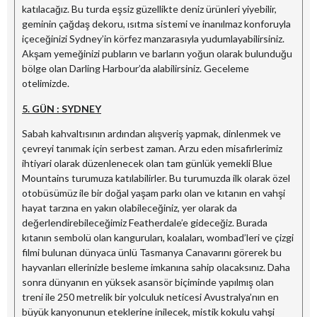
katılacağız. Bu turda eşsiz güzellikte deniz ürünleri yiyebilir,
geminin çağdaş dekoru, ısıtma sistemi ve inanılmaz konforuyla
içeceğinizi Sydney’in körfez manzarasıyla yudumlayabilirsiniz.
Akşam yemeğinizi pubların ve barların yoğun olarak bulunduğu
bölge olan Darling Harbour’da alabilirsiniz. Geceleme
otelimizde.
5. GÜN : SYDNEY
Sabah kahvaltısının ardından alışveriş yapmak, dinlenmek ve
çevreyi tanımak için serbest zaman. Arzu eden misafirlerimiz
ihtiyari olarak düzenlenecek olan tam günlük yemekli Blue
Mountains turumuza katılabilirler. Bu turumuzda ilk olarak özel
otobüsümüz ile bir doğal yaşam parkı olan ve kıtanın en vahşi
hayat tarzına en yakın olabileceğiniz, yer olarak da
değerlendirebileceğimiz Featherdale’e gideceğiz. Burada
kıtanın sembolü olan kanguruları, koalaları, wombad’leri ve çizgi
filmi bulunan dünyaca ünlü Tasmanya Canavarını görerek bu
hayvanları ellerinizle besleme imkanına sahip olacaksınız. Daha
sonra dünyanın en yüksek asansör biçiminde yapılmış olan
treni ile 250 metrelik bir yolculuk neticesi Avustralya’nın en
büyük kanyonunun eteklerine inilecek, mistik kokulu vahşi