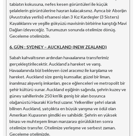
tabiatın kokusuna, nefes kesen görüntüleri ile küçük
şelalelerin görüntülerine hayran kalacaksınız. Ayrıca bir Aborijın
(Avustralya yerlisi) efsanesi olan 3 Kız Kardeşler (3 Sisters)
Kayalıklarını ve yeşille gökyüzü mavisinin birbirine karıştığı Mavi
Dağları izleyeceğiz. Turumuzun sonunda otelimize dönüş.
Geceleme otelimizde.
6. GÜN : SYDNEY – AUCKLAND (NEW ZEALAND)
Sabah kahvaltısının ardından havaalanına transferimiz
gerçekleştirilecektir. Auckland’a hareket ve varış.
Havaalanında bizi bekleyen özel aracımız ile karşılama ve
hareket. Auckland size geniş kumsallar, güzel bir liman,
inanılmaz alışveriş imkanları, gece eğlenceleri ve metropolit bir
şehir kültürü sunar. Auckland eşiğinin sağında, şehrin kuzey ve
güney sahillerinde 250 km’lik geniş bir alan boyunca
olağanüstü Hauraki Körfezi uzanır. Yelkenliler şehri olarak
bilinen Auckland, yatçılıkta en büyük yarışma ve ödül olan
Amerikan Kupasının şimdiki ev sahibidir. Şehrin en yüksek
binası ve muhteşem liman manzarası görüldükten sonra
otelimize transfer. Otelimize yerleşme ve serbest zaman.
Geceleme otelimizde.