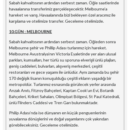
Sabah kahvaltısının ardından serbest zaman. Öğle saatlerinde
havaalanına transferimiz gerçekleşecektir. Melbourne’a
hareket ve varış. Havaalanında bizi bekleyen özel aracımız ile
karşılama ve otelimize transfer. Geceleme otelimizde.
10.GÜN : MELBOURNE
Sabah kahvaltısının ardından serbest zaman. Öğleden sonra
Melbourne şehir ve Phillip Adası turlarımız için hareket.
Melbourne Avustralya’nın Victoria Eyaletinde yer alan ulusal
parkları, kumsalları, her türlü su sporuna elverişli ünlü plajları,
geniş caddeleri, bulvarları, alışveriş merkezleri, çeşitli
restoranları ve gece yaşamı ile ünlüdür. Aynı zamanda bu şehir
170 değişik lisanın konuşulduğu çeşitli ırkların yaşadığı bir
metropoldür. Turlarımız esnasında görülecek yerler arasında
Anzak Anıtı, Fitzroy Bahçeleri, Kaptan Cook’un Evi, Botanik
Bahçeleri, Kriket Sahaları, Olimpiyat Bölgesi, St Paul Katedrali,
ünlü Flinders Caddesi ve Tren Garı bulunmaktadır.
Philip Adası’nda ise dünyanın en küçük penguenlerinin
yuvalarına dönüşlerini ve doğal yaşamlarını çok yakından
görebileceksiniz. Geceleme otelimizde.